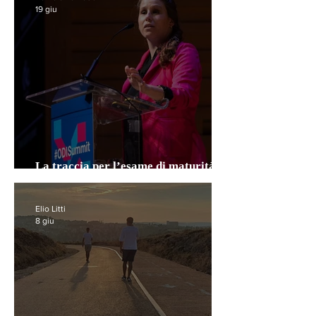
19 giu
La traccia per l’esame di maturità
che vorrei
Elio Litti
8 giu