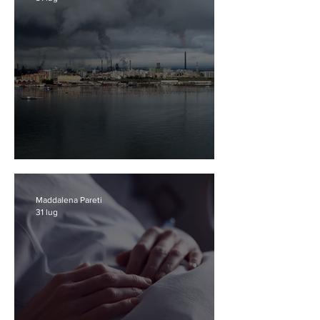
Scacco matto Ilva(?)!
Maddalena Pareti
31 lug