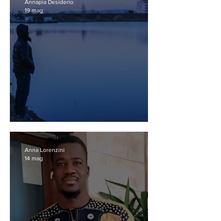
Annapia Desiderio
19 mag
Mens sana in societate sana
Anna Lorenzini
14 mag