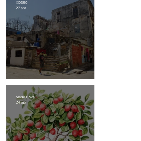
XD390
27 apr
Il nostro impegno per Cuba
Mario Bove
24 apr