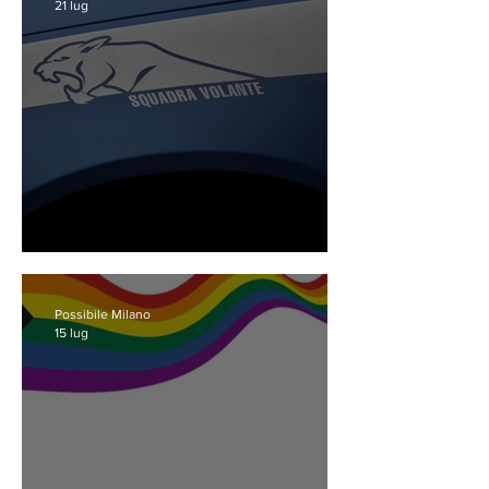
21 lug
Morire per escandescenza
Possibile Milano
15 lug