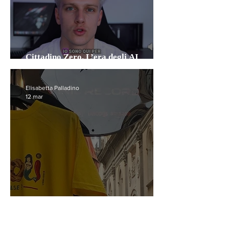
Cittadino Zero. L’era degli AI
political influencer
Elisabetta Palladino
12 mar
Sud e simulacri