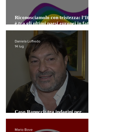
Riconosciamolo con tristezza: l’Italia
è tra gli ultimi paesi europei in fatto
di diritti civili
Daniela Loffredo
14 lug
Caso Ranucci: tra indagini per
l’attentato e scontro politico
Mario Bove