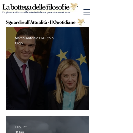
Un giornale di idee e riflessioni critiche sul presente e su noi stessi
Sguardi sull'Attualità - Il Quotidiano
Marco Antonio D'Aiutolo
1 ago
Propaganda e disumanità
Elio Litti
31 lug