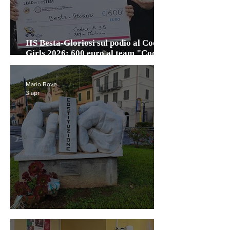
IIS Besta-Gloriosi sul podio al Coding
Girls 2026: 600 euro al team "Codice
A 3.5"
Mario Bove
3 apr
C’era una volta l’Italia antifascista…