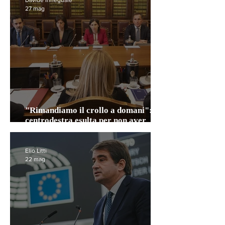
Davide Inneguale
27 mag
"Rimandiamo il crollo a domani": il
centrodestra esulta per non aver
perso
Elio Litti
22 mag