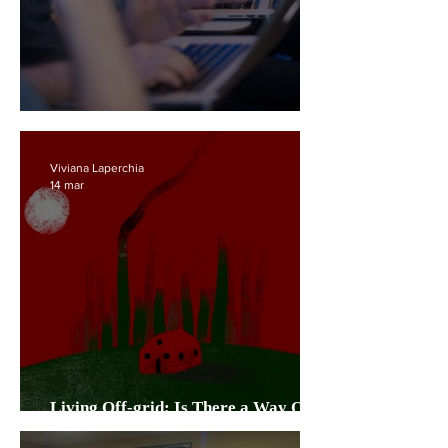
L’AI ci ruberà il lavoro?
Viviana Laperchia
14 mar
Living Off-grid: Is There a Way Out
of Capitalism?