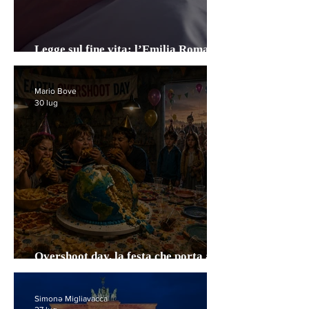
Legge sul fine vita: l’Emilia Romagna
segue Toscana e Sardegna
Mario Bove
30 lug
Overshoot day, la festa che porta al
disastro
Simonə Migliavacca