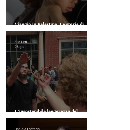
Viaggio in Palestina. Le storie di
Khawla e Nahed
Elio Litti
26 giu
L'insostenibile leggerezza del
sostenere il neofascismo sui social
Daniela Loffredo