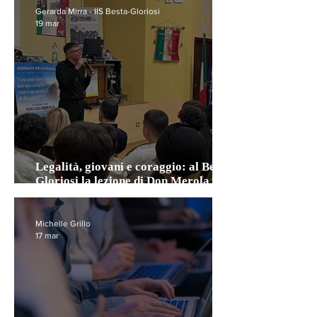
Gerarda Mirra - IIS Besta-Gloriosi
19 mar
Legalità, giovani e coraggio: al Besta
Gloriosi la lezione di Don Merola
contro la camorra
Michelle Grillo
17 mar