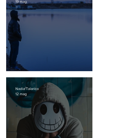
19 mag
Mens sana in societate sana
Nadia Talarico
12 mag