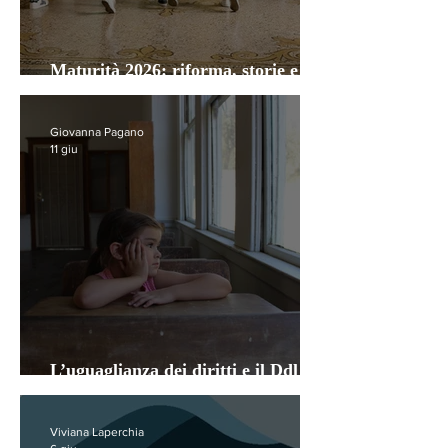
Maturità 2026: riforma, storie e
battiti di futuro
Giovanna Pagano
11 giu
L’uguaglianza dei diritti e il Ddl
Valditara
Viviana Laperchia