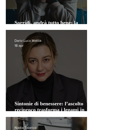
Sorridi, andrà tutto bene: la
trappola della positività tossica
Dario Luca Mattia
18 apr
Sintonie di benessere: l’ascolto
reciproco trasforma i legami in
cura
Nadia Talarico