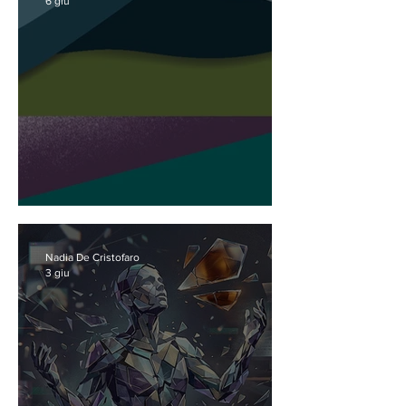
6 giu
Adriatica
Nadia De Cristofaro
3 giu