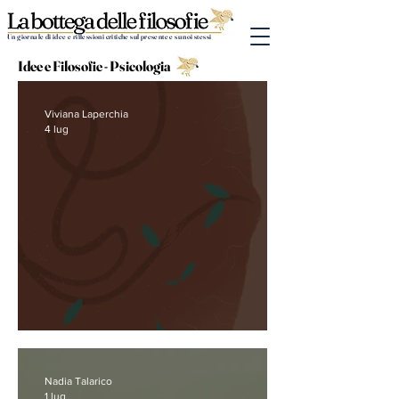
Un giornale di idee e riflessioni critiche sul presente e su noi stessi
Idee e Filosofie - Psicologia
Viviana Laperchia
4 lug
Senza Nome
Nadia Talarico
1 lug