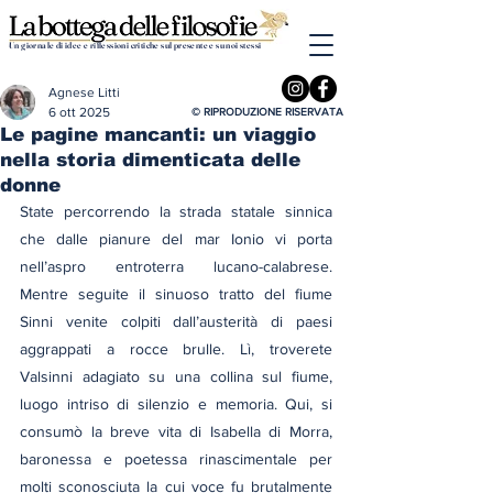
Un giornale di idee e riflessioni critiche sul presente e su noi stessi
Agnese Litti
6 ott 2025
© RIPRODUZIONE RISERVATA
Le pagine mancanti: un viaggio
nella storia dimenticata delle
donne
State percorrendo la strada statale sinnica 
che dalle pianure del mar Ionio vi porta 
nell’aspro entroterra lucano-calabrese. 
Mentre seguite il sinuoso tratto del fiume 
Sinni venite colpiti dall’austerità di paesi 
aggrappati a rocce brulle. Lì, troverete 
Valsinni adagiato su una collina sul fiume, 
luogo intriso di silenzio e memoria. Qui, si 
consumò la breve vita di Isabella di Morra, 
baronessa e poetessa rinascimentale per 
molti sconosciuta la cui voce fu brutalmente 