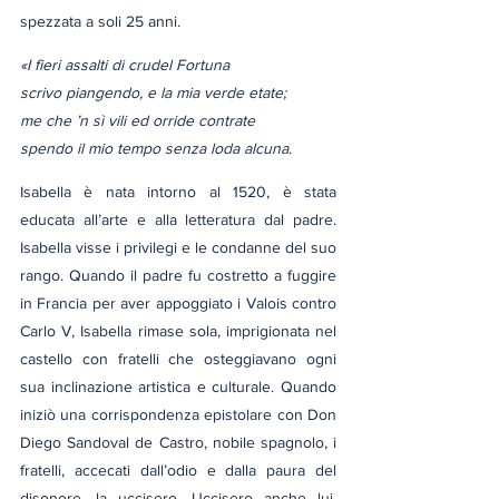
spezzata a soli 25 anni.
«I fieri assalti di crudel Fortuna
scrivo piangendo, e la mia verde etate;
me che ’n sì vili ed orride contrate
spendo il mio tempo senza loda alcuna
.
Isabella è nata intorno al 1520, è stata 
educata all’arte e alla letteratura dal padre. 
Isabella visse i privilegi e le condanne del suo 
rango. Quando il padre fu costretto a fuggire 
in Francia per aver appoggiato i Valois contro 
Carlo V, Isabella rimase sola, imprigionata nel 
castello con fratelli che osteggiavano ogni 
sua inclinazione artistica e culturale. Quando 
iniziò una corrispondenza epistolare con Don 
Diego Sandoval de Castro, nobile spagnolo, i 
fratelli, accecati dall’odio e dalla paura del 
disonore, la uccisero. Uccisero anche lui. 