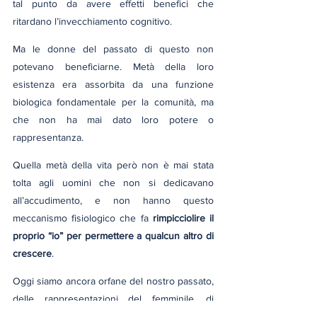
tal punto da avere effetti benefici che 
ritardano l’invecchiamento cognitivo.
Ma le donne del passato di questo non 
potevano beneficiarne. Metà della loro 
esistenza era assorbita da una funzione 
biologica fondamentale per la comunità, ma 
che non ha mai dato loro potere o 
rappresentanza.
Quella metà della vita però non è mai stata 
tolta agli uomini che non si dedicavano 
all’accudimento, e non hanno questo 
meccanismo fisiologico che fa 
rimpicciolire il 
proprio “io” per permettere a qualcun altro di 
crescere
.
Oggi siamo ancora orfane del nostro passato, 
delle rappresentazioni del femminile, di 
modelli a cui aspirare, e questo proietta in noi 