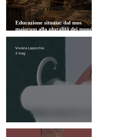
Educazione situata: dal mos
maiorum alla pluralità dei mondi
epistemici
Viviana Laperchia
2 mag
Bagno di sale