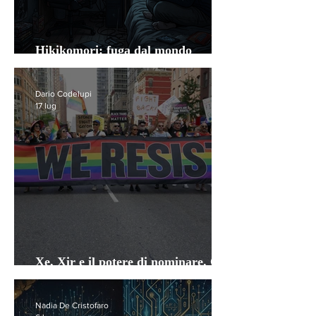
Hikikomori: fuga dal mondo
nell'era dell'iperconnessione
Dario Codelupi
17 lug
Xe, Xir e il potere di nominare. Chi
decide quando una lingua cambia?
Nadia De Cristofaro