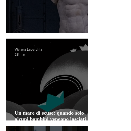
La Centrale Montemartini
Viviana Laperchia
28 mar
Un mare di scuse: quando solo
alcuni bambini vengono lasciati
affogare