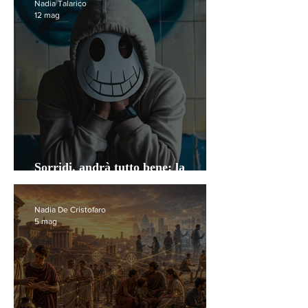
Nadia Talarico
12 mag
Sorridi, andrà tutto bene: la
trappola della positività tossica
Nadia De Cristofaro
5 mag