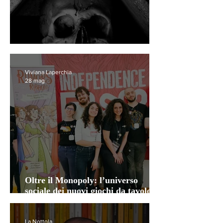
Anime Pezzentelle
Viviana Laperchia
28 mag
Oltre il Monopoly: l’universo
sociale dei nuovi giochi da tavolo
italiani
La Nottola