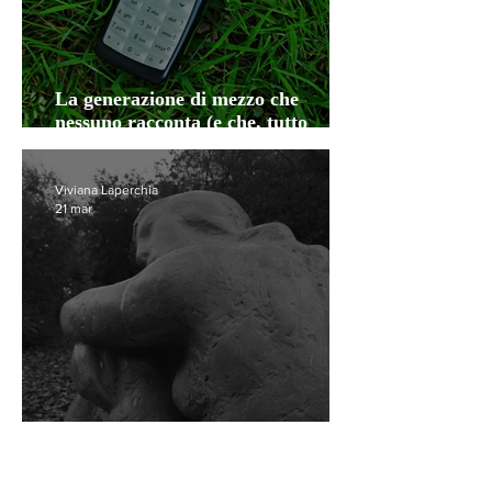
La generazione di mezzo che
nessuno racconta (e che, tutto
sommato, se l’è cavata)
Viviana Laperchia
21 mar
Il suo corpo