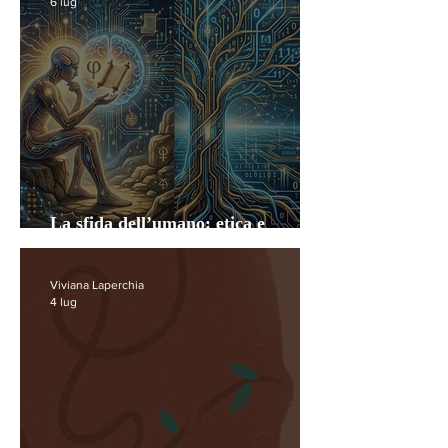
6 lug
La sfida dell’umano: etica e
conoscenza nella civiltà tecnologica
Viviana Laperchia
4 lug