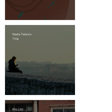
Senza Nome
Nadia Talarico
1 lug
Chi ci ha rubato la comunità?
Elio Litti