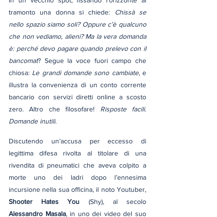
In un vecchio spot, fissando l’orizzonte al 
tramonto una donna si chiede: 
Chissà se 
nello spazio siamo soli? Oppure c’è qualcuno 
che non vediamo, alieni? Ma la vera domanda 
è: perché devo pagare quando prelevo con il 
bancomat
? Segue la voce fuori campo che 
chiosa: 
Le grandi domande sono cambiate
, e 
illustra la convenienza di un conto corrente 
bancario con servizi diretti online a scosto 
zero. Altro che filosofare! 
Risposte facili
. 
Domande inutili
.
Discutendo un’accusa per eccesso di 
legittima difesa rivolta al titolare di una 
rivendita di pneumatici che aveva colpito a 
morte uno dei ladri dopo l’ennesima 
incursione nella sua officina, il noto Youtuber, 
Shooter Hates You
(Shy), al secolo 
Alessandro Masala
, in uno dei video del suo 