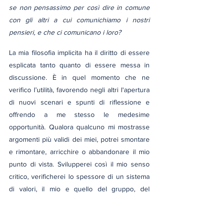
se non pensassimo per così dire in comune 
con gli altri a cui comunichiamo i nostri 
pensieri, e che ci comunicano i loro?
La mia filosofia implicita ha il diritto di essere 
esplicata tanto quanto di essere messa in 
discussione. È in quel momento che ne 
verifico l’utilità, favorendo negli altri l'apertura 
di nuovi scenari e spunti di riflessione e 
offrendo a me stesso le medesime 
opportunità. Qualora qualcuno mi mostrasse 
argomenti più validi dei miei, potrei smontare 
e rimontare, arricchire o abbandonare il mio 
punto di vista. Svilupperei così il mio senso 
critico, verificherei lo spessore di un sistema 
di valori, il mio e quello del gruppo, del 
quartiere, della città, della società in cui vivo. 
Risponderei effettivamente all'istanza per cui 