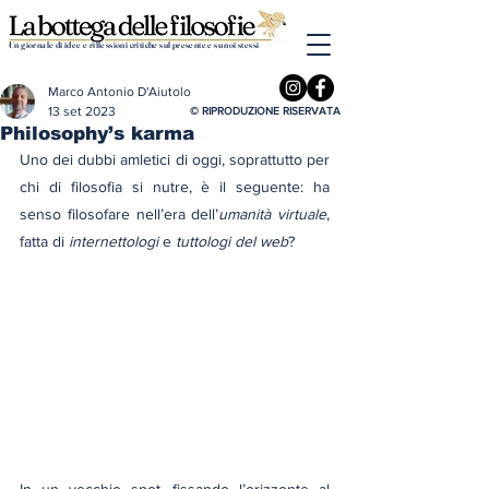
Un giornale di idee e riflessioni critiche sul presente e su noi stessi
Marco Antonio D'Aiutolo
13 set 2023
© RIPRODUZIONE RISERVATA
Philosophy’s karma
Uno dei dubbi amletici di oggi, soprattutto per 
chi di filosofia si nutre, è il seguente: ha 
senso filosofare nell’era dell’
umanità virtuale
, 
fatta di 
internettologi
 e 
tuttologi del web
?