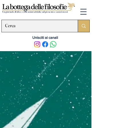
Un giornale di idee e riflessioni critiche sul presente e su noi stessi
Unisciti ai canali