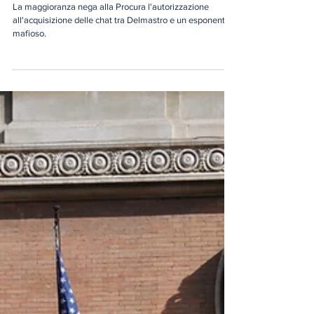
Daniela Loffredo
3 giorni fa
Stato e criminalità: quando la
democrazia arretra sul confine della
trasparenza.
La maggioranza nega alla Procura l'autorizzazione
all'acquisizione delle chat tra Delmastro e un esponente
mafioso.