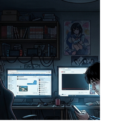
Dario Luca Mattia
4 giorni fa
Il caso Vatolla: tre amici, una
cipolla e il Cilento che conquista
l'anima
Sabato 8 e domenica 9 ed infine sabato 22 agosto andrà
in scena l'ultimo weekend della Festa della Cipolla di
Vatolla.