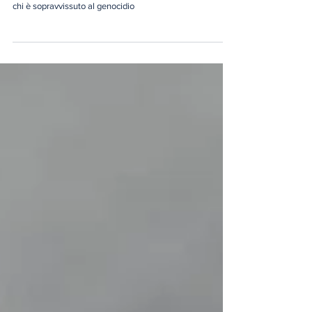
Viaggio in Palestina: Hanadi, Bisan,
Khaled, Mohammed, Nabil
Continua il racconto del nostro “viaggio” e delle storie di
chi è sopravvissuto al genocidio