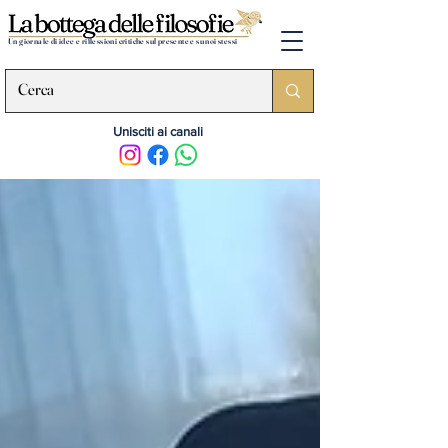
Un giornale di idee e riflessioni critiche sul presente e su noi stessi
Unisciti ai canali