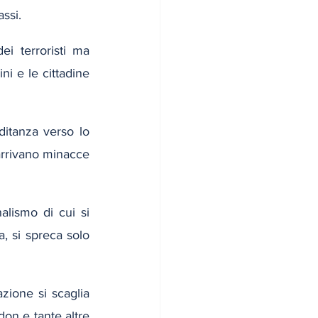
ssi.
i terroristi ma 
ni e le cittadine 
tanza verso lo 
arrivano minacce 
lismo di cui si 
, si spreca solo 
ione si scaglia 
on e tante altre 