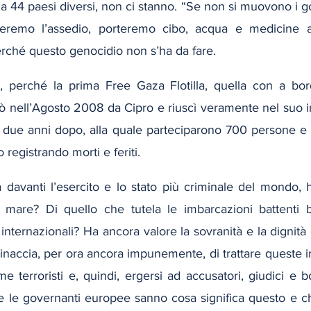
da 44 paesi diversi, non ci stanno. “Se non si muovono i gov
remo l’assedio, porteremo cibo, acqua e medicine al
erché questo genocidio non s’ha da fare.
, perché la prima Free Gaza Flotilla, quella con a bor
lpò nell’Agosto 2008 da Cipro e riuscì veramente nel suo i
i due anni dopo, alla quale parteciparono 700 persone e 
o registrando morti e feriti.
davanti l’esercito e lo stato più criminale del mondo, 
el mare? Di quello che tutela le imbarcazioni battenti ba
 internazionali? Ha ancora valore la sovranità e la dignità
naccia, per ora ancora impunemente, di trattare queste im
terroristi e, quindi, ergersi ad accusatori, giudici e boi
e le governanti europee sanno cosa significa questo e ch