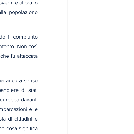
erni e allora lo 
la popolazione 
do il compianto 
ntento. Non così 
che fu attaccata 
ha ancora senso 
ndiere di stati 
 europea davanti 
barcazioni e le 
a di cittadini e 
e cosa significa 