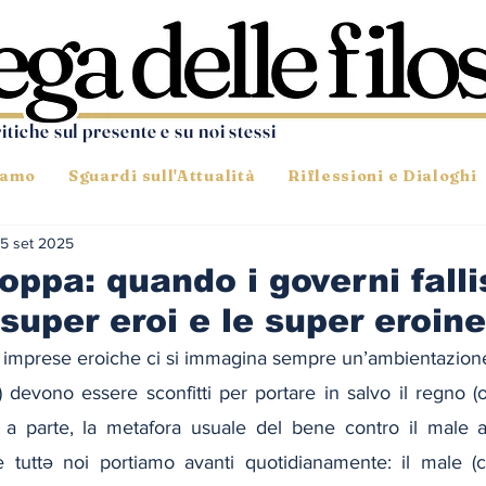
ritiche sul presente e su noi stessi
iamo
Sguardi sull'Attualità
Riflessioni e Dialoghi
5 set 2025
oppa: quando i governi fall
 super eroi e le super eroine
 imprese eroiche ci si immagina sempre un’ambientazione f
a) devono essere sconfitti per portare in salvo il regno (o 
 a parte, la metafora usuale del bene contro il male a
che tuttə noi portiamo avanti quotidianamente: il male (