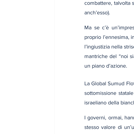
combattere, talvolta 
anch’esso).
Ma se c’è un’impres
proprio l’ennesima, i
l’ingiustizia nella str
mantriche del “noi s
un piano d’azione.
La Global Sumud Flotil
sottomissione statale
israeliano della bianc
I governi, ormai, hanno
stesso valore di un