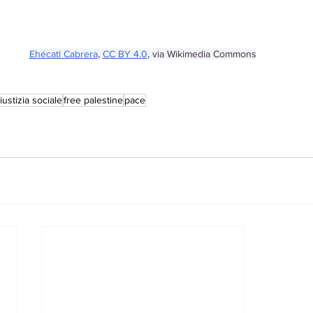
Ehécatl Cabrera
, 
CC BY 4.0
, via Wikimedia Commons
iustizia sociale
free palestine
pace