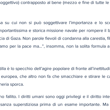
soggettivo) contrapposto al bene (mezzo e fine di tutte le l
a su cui non si può soggettivare l’importanza e lo sc
mportantissima e storica missione navale per rompere il b
iscia di Gaza. Non parole fievoli di condanna alla carestia, f
iamo per la pace ma…”, insomma, non la solita formula 
la è lo specchio dell’agire popolare di fronte all’inettitudin
 europea, che altro non fa che smacchiare e stirare le c
heria sporca.
 fallito. I diritti umani sono oggi privilegi e il diritto int
’usanza superstiziosa prima di un esame importante. Ma