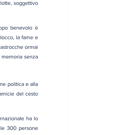
otte, soggettivo 
opo benevolo è 
locco, la fame e 
ilastrocche ormai 
a memoria senza 
e politica e alla 
amicie del cesto 
ernazionale ha lo 
 le 300 persone 