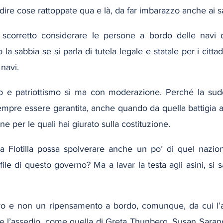
dire cose rattoppate qua e là, da far imbarazzo anche ai sa
è scorretto considerare le persone a bordo delle navi de
la sabbia se si parla di tutela legale e statale per i cittadi
 navi.
 e patriottismo sì ma con moderazione. Perché la suddi
empre essere garantita, anche quando da quella battigia 
ne per le quali hai giurato sulla costituzione.
a Flotilla possa spolverare anche un po’ di quel naziona
ile di questo governo? Ma a lavar la testa agli asini, si sa
o e non un ripensamento a bordo, comunque, da cui l’az
e l’assedio, come quella di Greta Thunberg, Susan Sarand