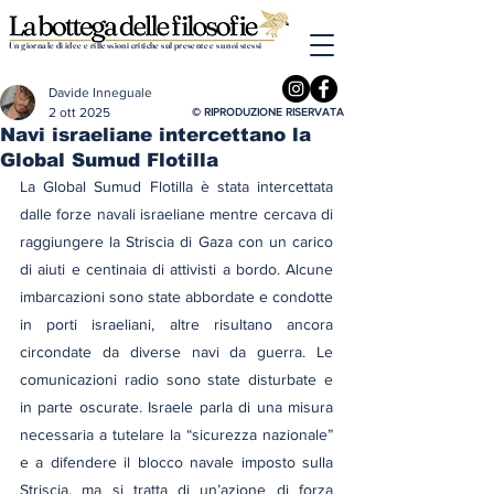
Un giornale di idee e riflessioni critiche sul presente e su noi stessi
Davide Inneguale
2 ott 2025
© RIPRODUZIONE RISERVATA
Navi israeliane intercettano la
Global Sumud Flotilla
La Global Sumud Flotilla è stata intercettata 
dalle forze navali israeliane mentre cercava di 
raggiungere la Striscia di Gaza con un carico 
di aiuti e centinaia di attivisti a bordo. Alcune 
imbarcazioni sono state abbordate e condotte 
in porti israeliani, altre risultano ancora 
circondate da diverse navi da guerra. Le 
comunicazioni radio sono state disturbate e 
in parte oscurate. Israele parla di una misura 
necessaria a tutelare la “sicurezza nazionale” 
e a difendere il blocco navale imposto sulla 
Striscia, ma si tratta di un’azione di forza 