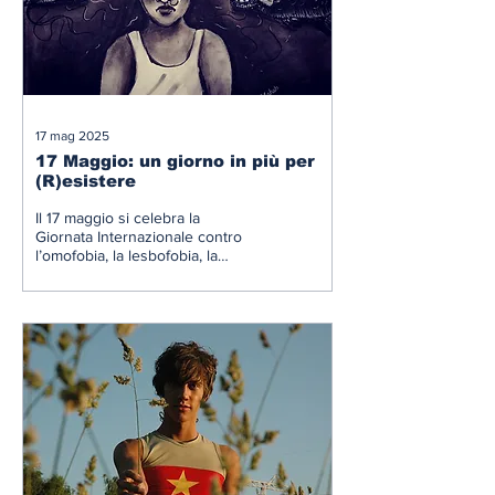
17 mag 2025
17 Maggio: un giorno in più per
(R)esistere
Il 17 maggio si celebra la
Giornata Internazionale contro
l’omofobia, la lesbofobia, la
bifobia e la transfobia
(IDAHOBIT), ricorrenza
riconosciuta da Nazioni Unite e
Unione Europea per
sensibilizzare e prevenire le
discriminazioni verso la
comunità LGBTQIA+.