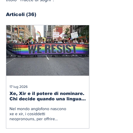
Articoli
(36)
17 lug 2026
Xe, Xir e il potere di nominare.
Chi decide quando una lingua
cambia?
Nel mondo anglofono nascono
xe e xir, i cosiddetti
neopronouns, per offrire
un'alternativa ai tradizionali he e
she