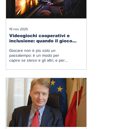
19 nov 2025
Videogiochi cooperativi e
inclusione: quando il gioco
diventa strumento di crescita
Giocare non è più solo un
emotiva e sociale
passatempo: è un modo per
capire se stessi e gli altri, e per
immaginare una società più
empatica e accogliente.