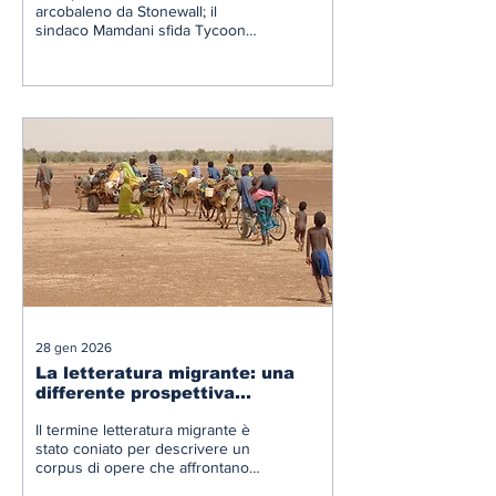
arcobaleno da Stonewall; il
sindaco Mamdani sfida Tycoon e
la rialza.
28 gen 2026
La letteratura migrante: una
differente prospettiva
editoriale
Il termine letteratura migrante è
stato coniato per descrivere un
corpus di opere che affrontano
temi legati alla migrazione.