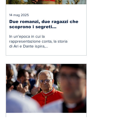
14 mag 2025
Due romanzi, due ragazzi che
scoprono i segreti
dell’universo
In un’epoca in cui la
rappresentazione conta, la storia
di Ari e Dante ispira,
ricordandoci che l’universo è
davvero un posto enorme e
difficile, ma che insieme si può
imparare a scoprire.
13 mag 2025