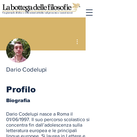
Un giornale di idee e riflessioni critiche sul presente e su noi stessi
Altre azioni
Dario Codelupi
Profilo
Biografia
Dario Codelupi nasce a Roma il 
01/06/1997. Il suo percorso scolastico si 
concentra fin dall’adolescenza sulla 
letteratura europea e le principali 
lingue europee. Si laurea in Lettere e 