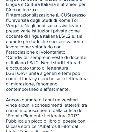
Lingua e Cultura Italiana a Stranieri per 
l’Accoglienza e 
l’Internazionalizzazione (LICUS) presso 
l’Università degli Studi di Roma Tor 
Vergata. Negli anni successivi lavora 
presso varie istituzioni private come 
docente di lingua italiana LS/L2 e, sia 
durante gli studi che successivamente, 
lavora come volontario con 
l’associazione di volontariato 
“Condividi” sempre in veste di docente 
di italiano LS/L2. Negli studi letterari si 
è occupato tanto di letteratura 
LGBTQIA+ unita a generi e temi pop 
come il fantasy e anche sulla letteratura 
di migrazione, fenomeno 
contemporaneo e affascinante.
Ancora durante gli anni universitari 
vince alcuni riconoscimenti letterari: tra 
cui un riconoscimento dalla critica del 
“Premio Piemonte Letteratura 2017”. 
Pubblica un piccolo libro di poesie con 
la casa editrice “Albatros Il Filo” dal 
titolo “Tracce di sogni”.