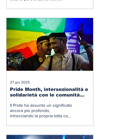
digitale si fa legge e punisce la
libertà di pensiero alla radice.
27 giu 2025
Pride Month, intersezionalità e
solidarietà con le comunità
LGBTQIA+ in guerra
Il Pride ha assunto un significato
ancora più profondo,
intrecciando la propria lotta con
quelle di altre minoranze e con i
grandi conflitti internazionali che
segnano il nostro tempo.