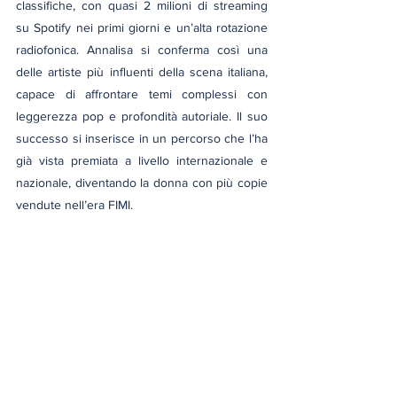
classifiche, con quasi 2 milioni di streaming 
su Spotify nei primi giorni e un’alta rotazione 
radiofonica. Annalisa si conferma così una 
delle artiste più influenti della scena italiana, 
capace di affrontare temi complessi con 
leggerezza pop e profondità autoriale. Il suo 
successo si inserisce in un percorso che l’ha 
già vista premiata a livello internazionale e 
nazionale, diventando la donna con più copie 
vendute nell’era FIMI.
Risposta della comunità
La risposta del pubblico è stata polarizzata. La 
comunità queer ha accolto con entusiasmo il 
brano, riconoscendone la capacità di mettere 
in discussione i confini di genere e di offrire 
una rappresentazione alternativa della 
mascolinità e della femminilità. D’altra parte, 