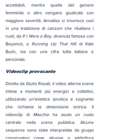
accettabili, mentre quelle del genere 
femminile o altro vengano giudicate con 
maggiore severità. Annalisa si inserisce così 
in una tradizione di canzoni che ribaltano i 
ruoli, da 
If I Were a Boy
, divenuta famosa con 
Beyoncé, a 
Running Up That Hill
 di Kate 
Bush, ma con una cifra tutta italiana e 
personale.
Videoclip provocante
Diretto da Giulio Rosati, il video alterna scene 
intime a momenti più energici e collettivi, 
utilizzando un’estetica ipnotica e sognante 
che richiama la dimensione onirica. Il 
videoclip di 
Maschio
 ha avuto un ruolo 
centrale nella scena pubblica. Alcune 
sequenze sono state interpretate da gruppi 
conservatori come allusive o addirittura 