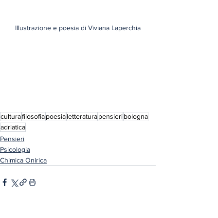
Illustrazione e poesia di Viviana Laperchia
cultura
filosofia
poesia
letteratura
pensieri
bologna
adriatica
Pensieri
Psicologia
Chimica Onirica