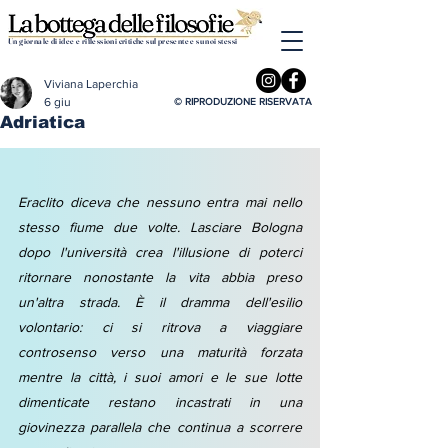
Un giornale di idee e riflessioni critiche sul presente e su noi stessi
Viviana Laperchia
6 giu
© RIPRODUZIONE RISERVATA
Adriatica
Eraclito diceva che nessuno entra mai nello 
stesso fiume due volte. Lasciare Bologna 
dopo l'università crea l'illusione di poterci 
ritornare nonostante la vita abbia preso 
un'altra strada. È il dramma dell'esilio 
volontario: ci si ritrova a viaggiare 
controsenso verso una maturità forzata 
mentre la città, i suoi amori e le sue lotte 
dimenticate restano incastrati in una 
giovinezza parallela che continua a scorrere 