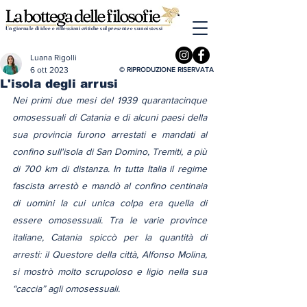
Un giornale di idee e riflessioni critiche sul presente e su noi stessi
Luana Rigolli
6 ott 2023
© RIPRODUZIONE RISERVATA
L'isola degli arrusi
Nei primi due mesi del 1939 quarantacinque 
omosessuali di Catania e di alcuni paesi della 
sua provincia furono arrestati e mandati al 
confino sull'isola di San Domino, Tremiti, a più 
di 700 km di distanza. In tutta Italia il regime 
fascista arrestò e mandò al confino centinaia 
di uomini la cui unica colpa era quella di 
essere omosessuali. Tra le varie province 
italiane, Catania spiccò per la quantità di 
arresti: il Questore della città, Alfonso Molina, 
si mostrò molto scrupoloso e ligio nella sua 
“caccia” agli omosessuali.