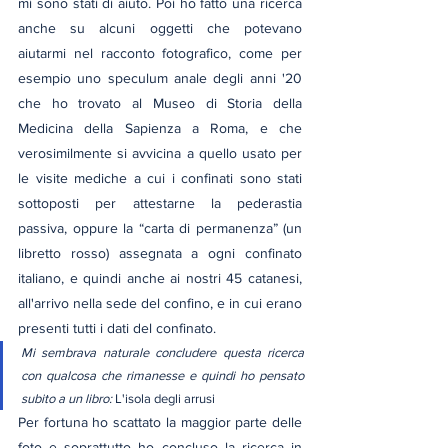
mi sono stati di aiuto. Poi ho fatto una ricerca 
anche su alcuni oggetti che potevano 
aiutarmi nel racconto fotografico, come per 
esempio uno speculum anale degli anni '20 
che ho trovato al Museo di Storia della 
Medicina della Sapienza a Roma, e che 
verosimilmente si avvicina a quello usato per 
le visite mediche a cui i confinati sono stati 
sottoposti per attestarne la pederastia 
passiva, oppure la “carta di permanenza” (un 
libretto rosso) assegnata a ogni confinato 
italiano, e quindi anche ai nostri 45 catanesi, 
all'arrivo nella sede del confino, e in cui erano 
presenti tutti i dati del confinato.
Mi sembrava naturale concludere questa ricerca 
con qualcosa che rimanesse e quindi ho pensato 
subito a un libro: 
L'isola degli arrusi
Per fortuna ho scattato la maggior parte delle 
foto e soprattutto ho concluso la ricerca in 