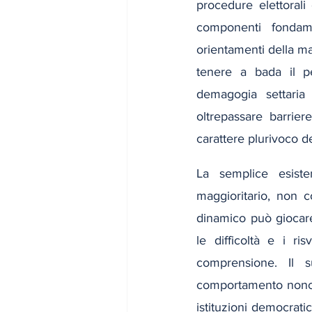
procedure elettorali
componenti fondam
orientamenti della ma
tenere a bada il per
demagogia settaria 
oltrepassare barrier
carattere plurivoco de
La semplice esisten
maggioritario, non c
dinamico può giocare
le difficoltà e i ri
comprensione. Il s
comportamento nonché 
istituzioni democratic