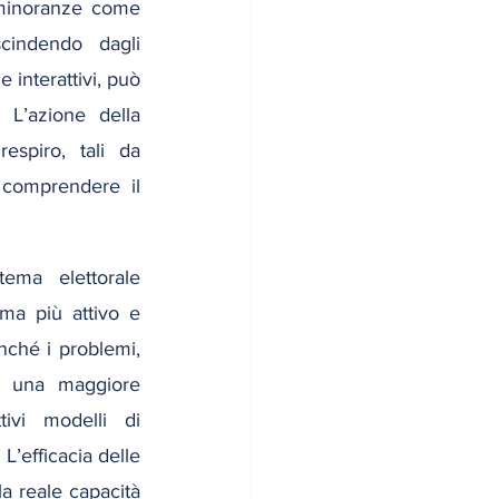
 minoranze come 
indendo dagli 
interattivi, può 
 L’azione della 
spiro, tali da 
 comprendere il 
ema elettorale 
ma più attivo e 
ché i problemi, 
ri una maggiore 
ivi modelli di 
’efficacia delle 
a reale capacità 