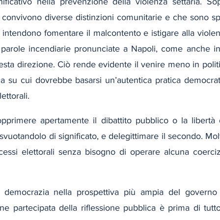
ificativo nella prevenzione della violenza settaria. Sopr
ui convivono diverse distinzioni comunitarie e che sono s
e intendono fomentare il malcontento e istigare alla violen
 parole incendiarie pronunciate a Napoli, come anche in a
sta direzione. Ciò rende evidente il venire meno in politic
a su cui dovrebbe basarsi un’autentica pratica democrati
ettorali.
primere apertamente il dibattito pubblico o la libertà d
, svuotandolo di significato, e delegittimare il secondo. Molt
essi elettorali senza bisogno di operare alcuna coercizio
 democrazia nella prospettiva più ampia del governo
ione partecipata della riflessione pubblica è prima di tutto