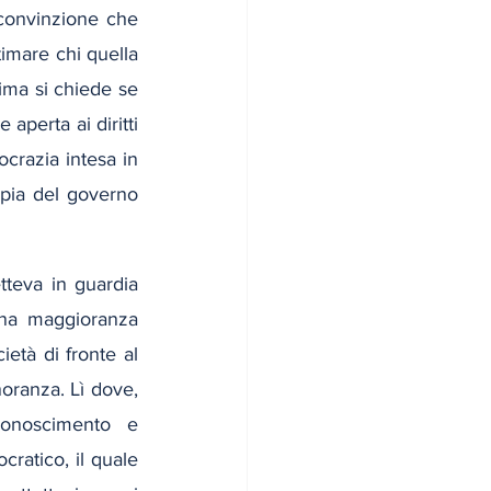
 convinzione che 
imare chi quella 
ima si chiede se 
perta ai diritti 
crazia intesa in 
mpia del governo 
teva in guardia 
Una maggioranza 
ietà di fronte al 
noranza. Lì dove, 
conoscimento e 
ratico, il quale 