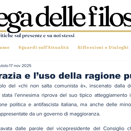
ritiche sul presente e su noi stessi
iamo
Sguardi sull'Attualità
Riflessioni e Dialoghi
utolo
17 nov 2025
zia e l’uso della ragione p
olo del «chi non salta comunista è», inscenato dalla des
stata l’ennesima riprova del suo tipico atteggiamento ir
ione politica e antifascista italiana, ma anche delle mi
appresentate da un governo di maggioranza.
avata dalle parole del vicepresidente del Consiglio ch