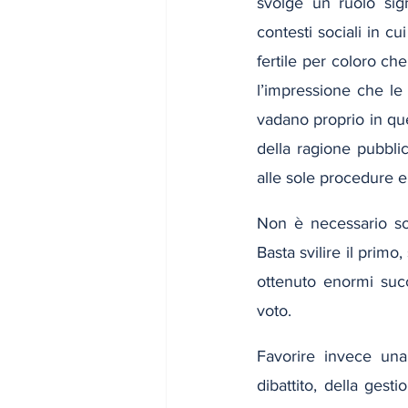
svolge un ruolo sign
contesti sociali in c
fertile per coloro ch
l’impressione che le
vadano proprio in que
della ragione pubblic
alle sole procedure el
Non è necessario sop
Basta svilire il primo
ottenuto enormi succ
voto.
Favorire invece una
dibattito, della gest