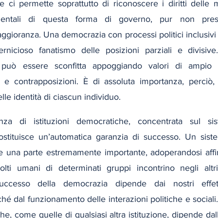
 e ci permette soprattutto di riconoscere i diritti delle
entali di questa forma di governo, pur non presc
ggioranza. Una democrazia con processi politici inclusivi e 
nicioso fanatismo delle posizioni parziali e divisive.
può essere sconfitta appoggiando valori di ampio re
e e contrapposizioni. È di assoluta importanza, perciò,
lle identità di ciascun individuo.
za di istituzioni democratiche, concentrata sul sist
ostituisce un’automatica garanzia di successo. Un siste
 una parte estremamente importante, adoperandosi affin
svolti umani di determinati gruppi incontrino negli alt
uccesso della democrazia dipende dai nostri effett
dal funzionamento delle interazioni politiche e sociali. L
he, come quelle di qualsiasi altra istituzione, dipende dall