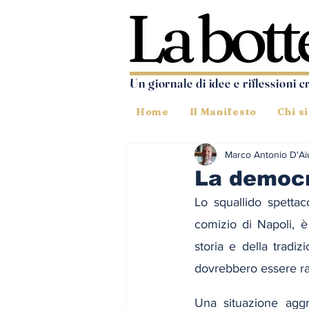
Un giornale di idee e riflessioni c
Home
Il Manifesto
Chi s
Marco Antonio D'Ai
La democra
Lo squallido spettac
comizio di Napoli, è 
storia e della tradiz
dovrebbero essere r
Una situazione aggr