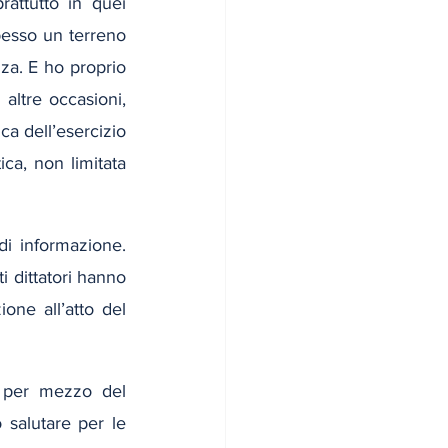
attutto in quei 
pesso un terreno 
za. E ho proprio 
ltre occasioni, 
a dell’esercizio 
ca, non limitata 
i informazione. 
i dittatori hanno 
ne all’atto del 
 per mezzo del 
 salutare per le 