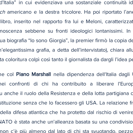
d’Italia” in cui evidenziava una sostanziale continuità id
ch
 americano e la destra tricolore. Ha poi riportato l’a
l libro, inserito nel rapporto fra lui e Meloni, caratterizz
oscenza sebbene su fronti ideologici lontanissimi. In 
a biografia “Io sono Giorgia”, la premier firmò la copia del
elegantissima grafia, a detta dell’intervistato), chiara all
a coloritura colpì così tanto il giornalista da dargli l’idea per
me col 
Piano Marshall 
nella dipendenza dell'Italia dagli
ei confronti di chi ha contribuito a liberare l'Europa
u anche il ruolo della Resistenza e della lotta partigiana 
stituzione senza che lo facessero gli USA. La relazione fr
 della difesa atlantica che ha protetto dal rischio di venire
NATO è stata anche un'alleanza basata su una condivisione
non c’è più almeno dal lato di chi sta svuotando, pezzo