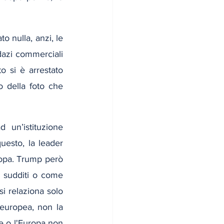
o nulla, anzi, le 
azi commerciali 
 si è arrestato 
o della foto che 
un’istituzione 
uesto, la leader 
ropa. Trump però 
 sudditi o come 
si relaziona solo 
 europea, non la 
e o l'Europa non 