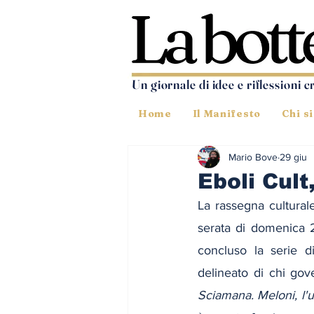
Un giornale di idee e riflessioni c
Home
Il Manifesto
Chi s
Mario Bove
29 giu
Eboli Cul
La rassegna culturale
serata di domenica 28
concluso la serie d
delineato di chi gov
Sciamana. Meloni, l'u