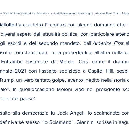
mo Giannini intervistato dalla giornalista Lucia Gallotta durante la rassegna culturale Eboli Cult – 28 
allotta
 ha condotto l’incontro con alcune domande che 
diversi aspetti dell’attualità politica, con particolare atten
gli esordi e del secondo mandato, dall’
America First
 a
osofie complementari, l’una propedeutica all’altra nella d
. Entrambe sostenute da Meloni. Così come il dramma
naio 2021 con l’assalto sedizioso a Capitol Hill, sospin
 Trump, un vero tentato golpe, evento inedito nella storia d
le”. In quell’occasione Meloni vide nel presidente sco
rdine nel paese”.
ssalto alla democrazia fu Jack Angeli, lo scalmanato con
definiva sé stesso “lo Sciamano”. Giannini scrisse in segui