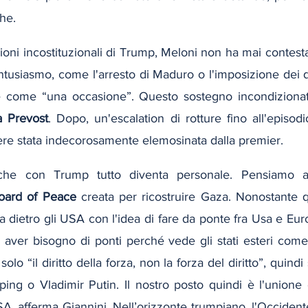
che.
zioni incostituzionali di Trump, Meloni non ha mai contestat
tusiasmo, come l'arresto di Maduro o l'imposizione dei d
te come “una occasione”. Questo sostegno incondizionato
 Prevost
. Dopo, un'escalation di rotture fino all'episodi
e stata indecorosamente elemosinata dalla premier.
che con Trump tutto diventa personale. Pensiamo ad 
oard of Peace
 creata per ricostruire Gaza. Nonostante q
 va dietro gli USA con l'idea di fare da ponte fra Usa e Eu
 aver bisogno di ponti perché vede gli stati esteri come
lo “il diritto della forza, non la forza del diritto”, quindi 
ping o Vladimir Putin. Il nostro posto quindi è l'unione
A, afferma Giannini. Nell’orizzonte trumpiano, l'Occident