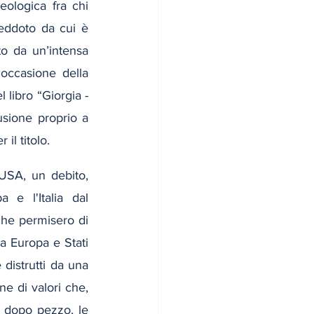
eologica fra chi 
neddoto da cui è 
ato da un’intensa 
occasione della 
 libro “Giorgia - 
usione proprio a 
 il titolo.
 USA, un debito, 
 e l'Italia dal 
che permisero di 
a Europa e Stati 
 distrutti da una 
 di valori che, 
 dopo pezzo, le 