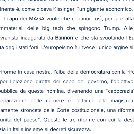
ntinente è, come diceva Kissinger, “un gigante economico, 
 Il capo dei MAGA vuole che continui così, per fare affa
immateriali delle big tech che spingono Trump. Alle s
ovranista inaugurata da 
Bannon
 e che sta svuotando l'Eu
a degli stati forti. L'europeismo è invece l'unico argine al
iforme in casa nostra, l’alba della 
democratura
 con la ri
o per l’elezione diretta del capo del governo, l’obiettivo
pubblica da questa nomina, divenendo una “capocrazia”.
separazione delle carriere e l'attacco alla magistratu
atamente stroncata dalla Corte costituzionale, una riforma
l'unità del paese”. Queste le tre riforme con cui la des
a in Italia insieme ai decreti sicurezza.