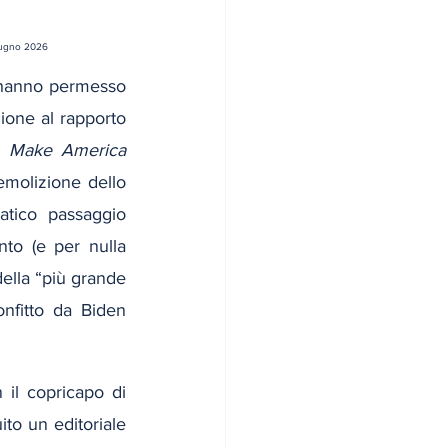
giugno 2026
hanno permesso 
zione al rapporto 
l 
Make America 
emolizione dello 
tico passaggio 
to (e per nulla 
ella “più grande 
nfitto da Biden 
 il copricapo di 
to un editoriale 