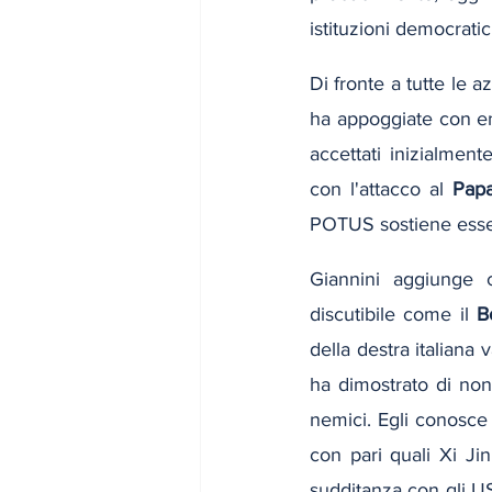
istituzioni democrati
Di fronte a tutte le a
ha appoggiate con en
accettati inizialmen
con l'attacco al 
Papa
POTUS sostiene esser
Giannini aggiunge 
discutibile come il 
B
della destra italiana
ha dimostrato di non
nemici. Egli conosce so
con pari quali Xi Jin
sudditanza con gli US