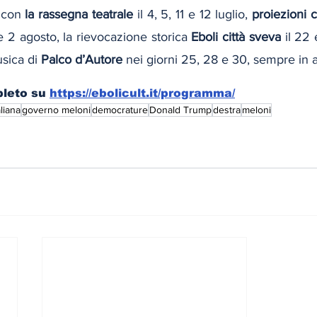
 con 
la rassegna teatrale
 il 4, 5, 11 e 12 luglio, 
proiezioni 
1 e 2 agosto, la rievocazione storica 
Eboli città sveva
 il 22
sica di 
Palco d’Autore
 nei giorni 25, 28 e 30, sempre in 
leto su 
https://ebolicult.it/programma/
aliana
governo meloni
democrature
Donald Trump
destra
meloni