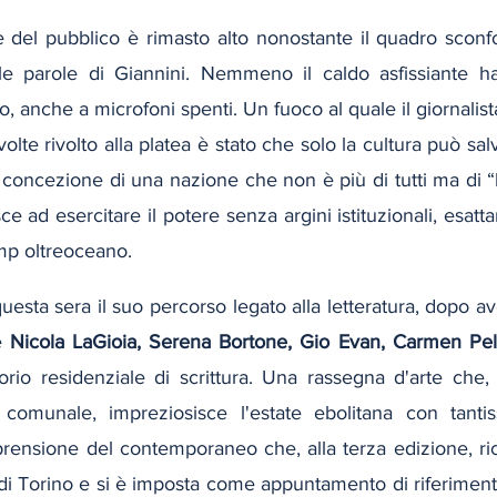
one del pubblico è rimasto alto nonostante il quadro sconf
e parole di Giannini. Nemmeno il caldo asfissiante ha 
 anche a microfoni spenti. Un fuoco al quale il giornalista 
 volte rivolto alla platea è stato che solo la cultura può salva
concezione di una nazione che non è più di tutti ma di “lo
 ad esercitare il potere senza argini istituzionali, esat
mp oltreoceano.
uesta sera il suo percorso legato alla letteratura, dopo av
 
Nicola LaGioia, Serena Bortone, Gio Evan, Carmen Pell
torio residenziale di scrittura. Una rassegna d'arte che,
 comunale, impreziosisce l'estate ebolitana con tantis
ensione del contemporaneo che, alla terza edizione, rice
di Torino e si è imposta come appuntamento di riferimento su