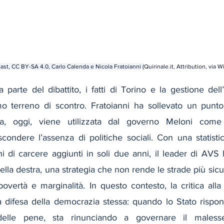
ast
, 
CC BY-SA 4.0
, Carlo Calenda e Nicola Fratoianni (
Quirinale.it
, Attribution, via
 parte del dibattito, i fatti di Torino e la gestione dell
mo terreno di scontro. Fratoianni ha sollevato un punto p
zza, oggi, viene utilizzata dal governo Meloni come
scondere l’assenza di politiche sociali. Con una statisti
i di carcere aggiunti in soli due anni, il leader di AVS 
lla destra, una strategia che non rende le strade più sicure
povertà e marginalità. In questo contesto, la critica alla
 difesa della democrazia stessa: quando lo Stato rispond
 delle pene, sta rinunciando a governare il malesse