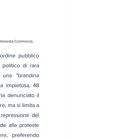
 Wikimedia Commons)
.
’ordine pubblico 
olitico di rara 
 una "brandina 
ca impietosa, 48 
ha denunciato il 
, ma si limita a 
 repressione del 
e alle proteste 
re, preferendo 