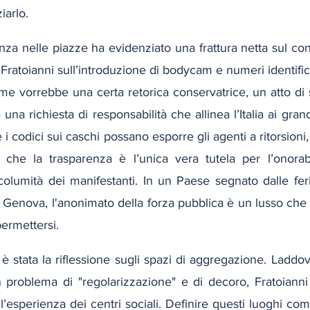
iarlo.
enza nelle piazze ha evidenziato una frattura netta sul conc
di Fratoianni sull’introduzione di bodycam e numeri identifica
me vorrebbe una certa retorica conservatrice, un atto di s
è una richiesta di responsabilità che allinea l’Italia ai gran
codici sui caschi possano esporre gli agenti a ritorsioni, l
a che la trasparenza è l’unica vera tutela per l’onorabil
ncolumità dei manifestanti. In un Paese segnato dalle feri
i Genova, l'anonimato della forza pubblica è un lusso che
ermettersi.
è stata la riflessione sugli spazi di aggregazione. Laddo
 problema di "regolarizzazione" e di decoro, Fratoianni
ll’esperienza dei centri sociali. Definire questi luoghi com