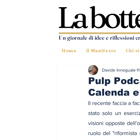
Un giornale di idee e riflessioni c
Home
Il Manifesto
Chi s
Davide Inneguale
1
Pulp Podca
Calenda e
Il recente faccia a fa
stato solo un eserci
visioni opposte dell'
ruolo del "riformista