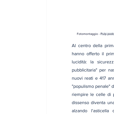
Fotomontaggio - 
Pulp podc
Al centro della prima
hanno offerto il pri
lucidità: la sicure
pubblicitaria" per na
nuovi reati e 417 ann
"populismo penale" de
riempire le celle di 
dissenso diventa una
alzando l'asticella