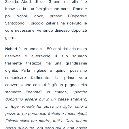
Zakaria, Abud, di soli 3 anni ma alla fine 
Khawla e la sua famiglia sono partiti. Roma e 
poi Napoli, dove, presso l’Ospedale 
Santobono il piccolo Zakaria ha ricevuto le 
cure necessarie, venendo dimesso dopo 25 
giorni.
Nahed è un uomo sui 50 anni dall’aria molto 
riservata e autorevole, il suo sguardo 
trasmette tristezza ma una grandissima 
dignità. Parla inglese e quindi possiamo 
comunicare facilmente. La prima vera 
conversazione con lui è già un pugno nello 
stomaco: “
perché
” ci chiede, “
perché 
dobbiamo essere qui in un paese straniero, 
in fuga; Khawla ha perso un figlio, fatto a 
pezzi, io ho perso mio fratello e i miei nipoti, 
Zakaria stava per morire, tutti a Gaza hanno 
perso qualcuno, ora sono qui e non posso 