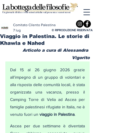
Un giornale di idee e riflessioni critiche sul presente e su noi stessi
Comitato Cilento Palestina
7 lug
© RIPRODUZIONE RISERVATA
Viaggio in Palestina. Le storie di
Khawla e Nahed
Articolo a cura di Alessandra 
Vigorito
Dal 15 al 26 giugno 2026 grazie 
all’impegno di un gruppo di volontari e 
alla risposta delle comunità locali, è stata 
organizzata una vacanza, presso il 
Camping Torre di Velia ad Ascea per 
famiglie palestinesi rifugiate in Italia, ne è 
venuto fuori un
 viaggio in Palestina
.
Ascea per due settimane è diventata 