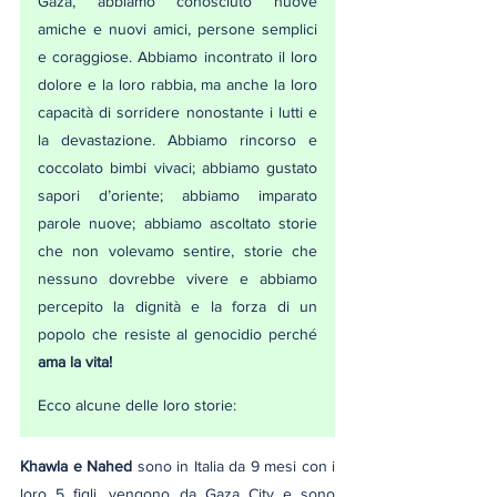
Gaza, abbiamo conosciuto nuove 
amiche e nuovi amici, persone semplici 
e coraggiose. Abbiamo incontrato il loro 
dolore e la loro rabbia, ma anche la loro 
capacità di sorridere nonostante i lutti e 
la devastazione. Abbiamo rincorso e 
coccolato bimbi vivaci; abbiamo gustato 
sapori d’oriente; abbiamo imparato 
parole nuove; abbiamo ascoltato storie 
che non volevamo sentire, storie che 
nessuno dovrebbe vivere e abbiamo 
percepito la dignità e la forza di un 
popolo che resiste al genocidio perché 
ama la vita!
Ecco alcune delle loro storie:
Khawla e Nahed 
sono in Italia da 9 mesi con i 
loro 5 figli, vengono da Gaza City e sono 