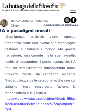
Un giornale di idee e riflessioni critiche sul presente e su noi stessi
Barbaro Antonio Pontoriero
29 gen
© RIPRODUZIONE RISERVATA
IA e paradigmi morali
L’intelligenza artificiale viene spesso 
presentata come una rivoluzione tecnologica 
destinata a cambiare il mondo. Ma questa 
narrazione, rassicurante nella sua linearità, 
rischia di nascondere il punto essenziale: l’IA 
non sta semplicemente introducendo nuovi 
problemi morali, sta rendendo evidente 
l’inadeguatezza delle categorie etiche con cui 
abbiamo finora interpretato l’azione, la 
responsabilità e la giustizia.
https://video.wixstatic.com/video/19fceb_55faa
7fec63e43f6a8f21cc3a1ddaed9/720p/mp4/file.
mp4