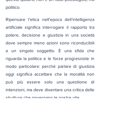
politico.
Ripensare l’etica nell’epoca dell’intelligenza 
artificiale significa interrogare il rapporto tra 
potere, decisione e giustizia in una società 
dove sempre meno azioni sono riconducibili 
a un singolo soggetto. È una sfida che 
riguarda la politica e le forze progressiste in 
modo particolare: perché parlare di giustizia 
oggi significa accettare che la moralità non 
può più essere solo una questione di 
intenzioni, ma deve diventare una critica delle 
strutture che governano le nostre vite.
politica
riflessioni
filosofia
poesia
intelligenza artificiale
tecnologia
etica
filosofia morale
Filosofia Morale
Riflessioni e Dialoghi