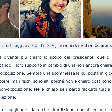
ishstruggle
, 
CC BY 2.0
, via Wikimedia Common
a diventa più chiaro lo scopo del presidente: quello di
ndo il loro supporto in cambio di una non ancora chiara c
’opposizione. Sembra una scommessa la cui posta in gioco 
tere, ma i rischi sono alti poiché non è chiaro cosa conce
n-opposizione. Né è chiaro se i partiti filokurdi turchi
elezione.
 si aggiunge il fatto che i kurdi siriani non si sentono coi