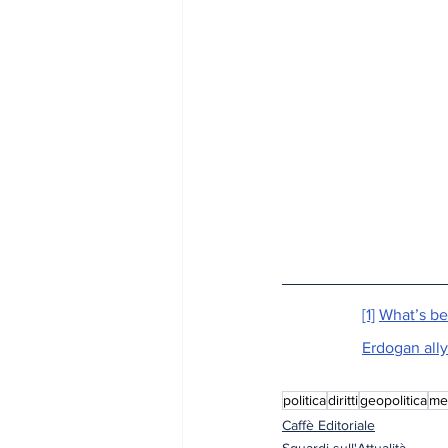
[1]
What’s be
Erdogan ally
politica
diritti
geopolitica
me
Caffè Editoriale
Sguardi sull'Attualità