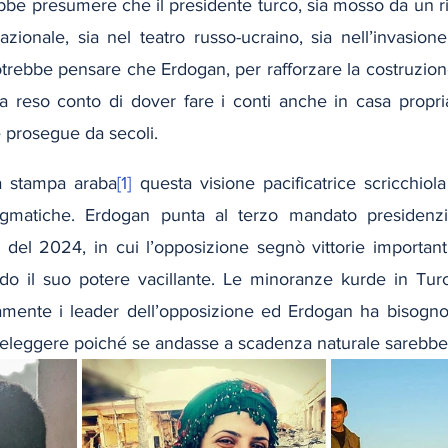
ebbe presumere che il presidente turco, sia mosso da un ri
nazionale, sia nel teatro russo-ucraino, sia nell’invasione 
potrebbe pensare che Erdogan, per rafforzare la costruzione
sia reso conto di dover fare i conti anche in casa propri
e prosegue da secoli.
la stampa araba
[1]
 questa visione pacificatrice scricchiola
gmatiche. Erdogan punta al terzo mandato presidenzia
e del 2024, in cui l’opposizione segnò vittorie importanti 
ndo il suo potere vacillante. Le minoranze kurde in Tur
mente i leader dell’opposizione ed Erdogan ha bisogno d
rieleggere poiché se andasse a scadenza naturale sarebbe