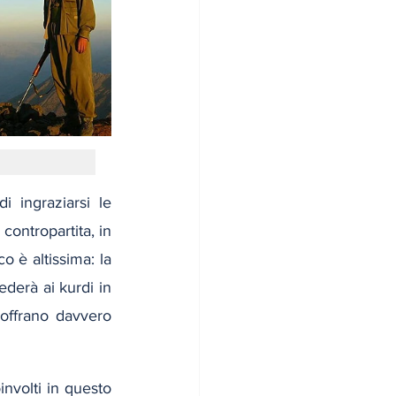
s
 ingraziarsi le 
ontropartita, in 
è altissima: la 
derà ai kurdi in 
 offrano davvero 
nvolti in questo 