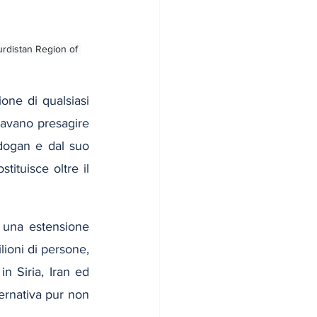
urdistan Region of 
one di qualsiasi 
iavano presagire 
dogan e dal suo 
ituisce oltre il 
n una estensione 
ioni di persone, 
n Siria, Iran ed 
ernativa pur non 