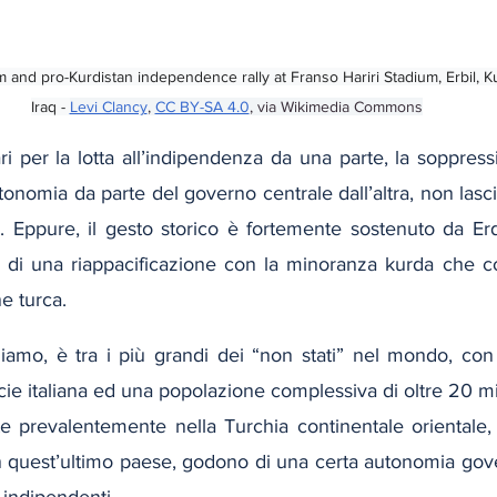
 and pro-Kurdistan independence rally at Franso Hariri Stadium, Erbil, K
Iraq - 
Levi Clancy
, 
CC BY-SA 4.0
, via Wikimedia Commons
ari per la lotta all’indipendenza da una parte, la soppressi
onomia da parte del governo centrale dall’altra, non lasc
e. Eppure, il gesto storico è fortemente sostenuto da Er
 di una riappacificazione con la minoranza kurda che cost
e turca.
rdiamo, è tra i più grandi dei “non stati” nel mondo, co
icie italiana ed una popolazione complessiva di oltre 20 mil
te prevalentemente nella Turchia continentale orientale, i
 in quest’ultimo paese, godono di una certa autonomia gov
indipendenti.