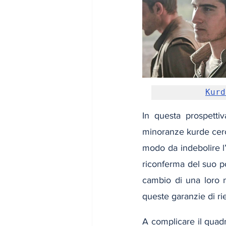
Kurd
In questa prospettiv
minoranze kurde cerca
modo da indebolire l
riconferma del suo po
cambio di una loro no
queste garanzie di ri
A complicare il quadro