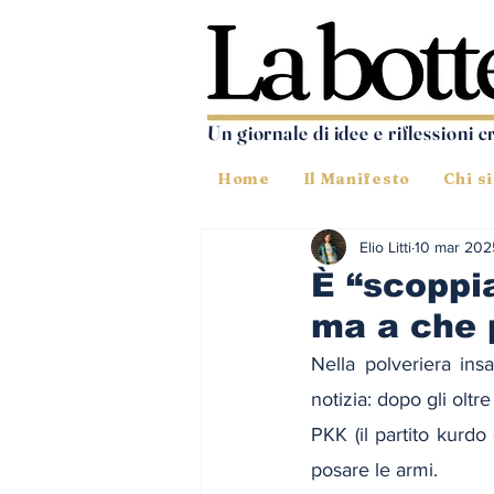
Un giornale di idee e riflessioni c
Home
Il Manifesto
Chi s
Elio Litti
10 mar 202
È “scoppia
ma a che 
Nella polveriera ins
notizia: dopo gli oltr
PKK (il partito kurdo
posare le armi.