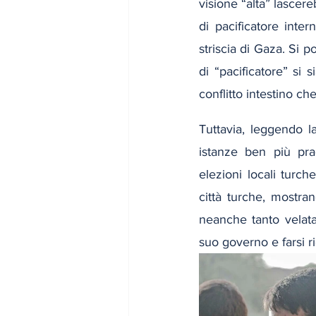
visione “alta” lascer
di pacificatore inter
striscia di Gaza. Si 
di “pacificatore” si 
conflitto intestino ch
Tuttavia, leggendo 
istanze ben più pra
elezioni locali turch
città turche, mostra
neanche tanto velata
suo governo e farsi 