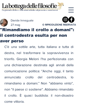
Un giornale di idee e riflessioni critiche sul presente e su noi stessi
Davide Inneguale
27 mag
© RIPRODUZIONE RISERVATA
"Rimandiamo il crollo a domani":
il centrodestra esulta per non
aver perso
C'è una sottile arte, tutta italiana e tutta di 
destra, nel trasformare la sopravvivenza in 
trionfo. Giorgia Meloni l'ha perfezionata con 
una dichiarazione destinata agli annali della 
comunicazione politica: "Anche oggi, il tanto 
annunciato crollo del centrodestra, lo 
rimandiamo a domani.” Non "abbiamo vinto", 
non "il paese ci sostiene". Abbiamo rimandato 
il crollo. È quasi buddista: il non-disastro 
come vittoria.