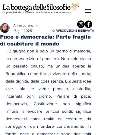
Un giornale di idee e riflessioni critiche sul presente e su noi stessi
Anna Lorenzini
16 giu 2025
© RIPRODUZIONE RISERVATA
Pace e democrazia: l’arte fragile
di coabitare il mondo
Il 2 giugno non è solo un giorno di memoria, 
ma un esercizio di pensiero. Non celebriamo 
un passato chiuso, ma un’idea aperta: la 
Repubblica come forma vivente della libertà, 
della dignità, della coesistenza. E questa idea 
vive solo se viene pensata, custodita, 
incarnata ogni giorno. Parlare di pace, 
democrazia, Costituzione non significa 
limitarsi a evocare principi scritti: significa 
riconoscerli come realtà da costruire, da 
correggere, da rifondare continuamente. In 
fondo, pace e democrazia sono due volti 