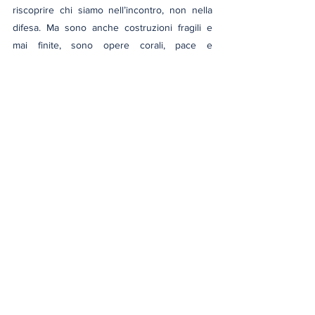
riscoprire chi siamo nell’incontro, non nella 
difesa. Ma sono anche costruzioni fragili e 
mai finite, sono opere corali, pace e 
democrazia, che richiedono tempo, cura e 
disponibilità. Mai compiute e sempre in 
divenire, sempre a rischio, sempre da 
rinnovare, mai mete raggiunte una volta per 
tutte, ma pratiche quotidiane. E proprio 
perché fragili, proprio perché difficili, proprio 
perché possono spezzarsi, vale la pena di 
pensarle, custodirle, praticarle.
“Pace e democrazia non sono idee astratte. 
Sono una pratica, una responsabilità, una 
cultura da vivere ogni giorno.”
democrazia
filosofia
pace
Riflessioni e Dialoghi
Filosofia Morale
Filosofia Politica