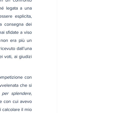
n un confronto 
é legata a una 
sere esplicita, 
la consegna dei 
i sfidate a viso 
 non era più un 
cevuto dall’una 
 voti, ai giudizi 
competizione con 
vvelenata che si 
 per splendere, 
e con cui avevo 
calcolare il mio 