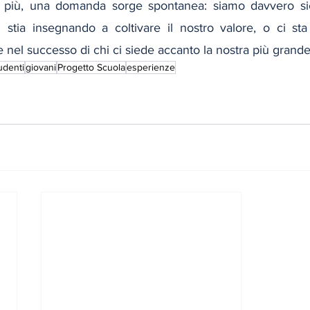
più, una domanda sorge spontanea: siamo davvero sic
i stia insegnando a coltivare il nostro valore, o ci st
 nel successo di chi ci siede accanto la nostra più grand
udenti
giovani
Progetto Scuola
esperienze