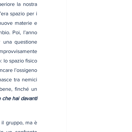
riore la nostra 
era spazio per i 
 nuove materie e 
bio. Poi, l’anno 
r una questione 
. Improvvisamente 
 lo spazio fisico 
care l’ossigeno 
asce tra nemici 
bene, finché un 
 che hai davanti 
 il gruppo, ma è 