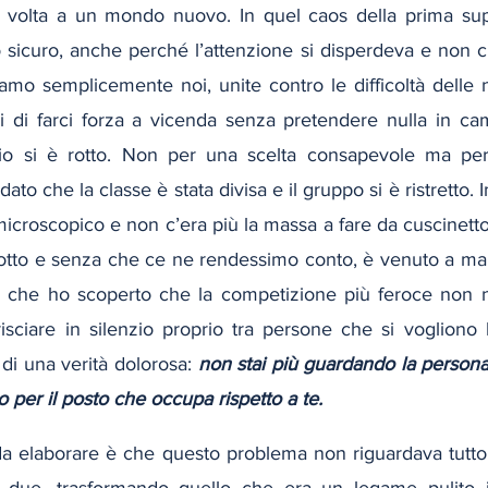
a volta a un mondo nuovo. In quel caos della prima supe
 sicuro, anche perché l’attenzione si disperdeva e non c’
vamo semplicemente noi, unite contro le difficoltà delle
i di farci forza a vicenda senza pretendere nulla in cam
ibrio si è rotto. Non per una scelta consapevole ma pe
dato che la classe è stata divisa e il gruppo si è ristretto
 microscopico e non c’era più la massa a fare da cuscinetto:
dotto e senza che ce ne rendessimo conto, è venuto a man
lì che ho scoperto che la competizione più feroce non n
risciare in silenzio proprio tra persone che si vogliono 
 di una verità dolorosa: 
non stai più guardando la persona
o per il posto che occupa rispetto a te.
 da elaborare è che questo problema non riguardava tutto