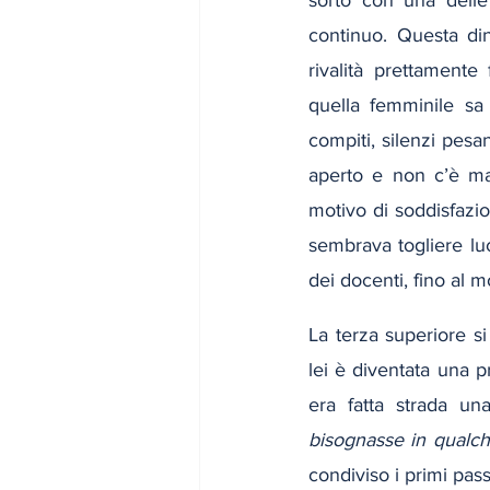
sorto con una delle
continuo. Questa di
rivalità prettamente
quella femminile sa 
compiti, silenzi pesa
aperto e non c’è mai
motivo di soddisfazi
sembrava togliere luce
dei docenti, fino al m
La terza superiore si
lei è diventata una p
era fatta strada una
bisognasse in qualche
condiviso i primi pass