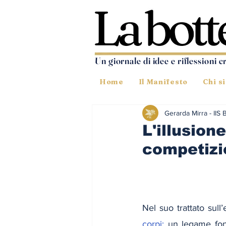
Un giornale di idee e riflessioni c
Home
Il Manifesto
Chi s
Gerarda Mirra - IIS 
L'illusion
competizi
Nel suo trattato sull’e
corpi:
 un legame fond