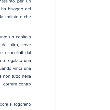
 massimo per un 
ha bisogno del 
a limitato e che 
nto un capitolo 
ell’altro, serve 
 cancellati dal 
nno regalato una 
uando vinci una 
non tutto nella 
 correre contro 
ora si logorano 