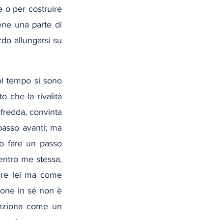
 o per costruire 
ene una parte di 
o allungarsi su 
l tempo si sono 
o che la rivalità 
redda, convinta 
asso avanti; ma 
 fare un passo 
entro me stessa, 
re lei ma come 
ione in sé non è 
unziona come un 