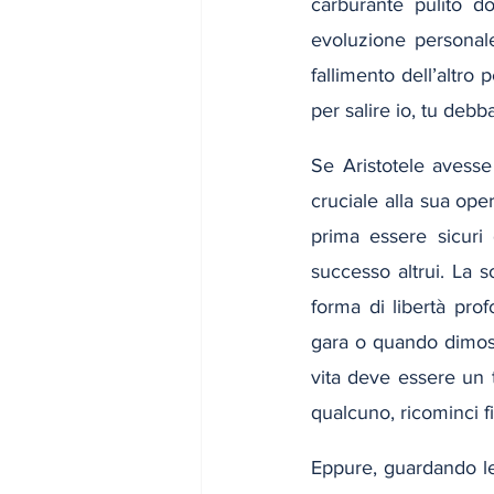
carburante pulito do
evoluzione personal
fallimento dell’altro 
per salire io, tu deb
Se Aristotele avesse
cruciale alla sua ope
prima essere sicuri 
successo altrui. La s
forma di libertà pro
gara o quando dimost
vita deve essere un 
qualcuno, ricominci 
Eppure, guardando le