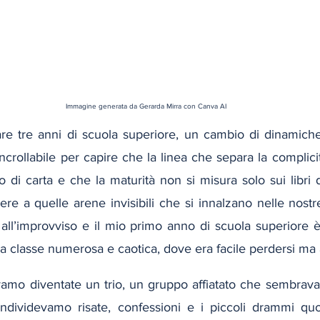
Immagine generata da Gerarda Mirra con Canva AI
re tre anni di scuola superiore, un cambio di dinamiche 
crollabile per capire che la linea che separa la complicità 
o di carta e che la maturità non si misura solo sui libri d
ere a quelle arene invisibili che si innalzano nelle nostre
ll’improvviso e il mio primo anno di scuola superiore è i
a classe numerosa e caotica, dove era facile perdersi ma 
vamo diventate un trio, un gruppo affiatato che sembrava 
ondividevamo risate, confessioni e i piccoli drammi quoti