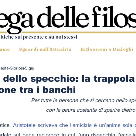
ritiche sul presente e su noi stessi
iamo
Sguardi sull'Attualità
Riflessioni e Dialoghi
Besta-Gloriosi
5 giu
e dello specchio: la trappola
one tra i banchi
Per tutte le persone che si cercano nello spec
con la paura costante di sparire dietro 
tica, 
Aristotele scriveva che l’amicizia è un’anima sola 
ato sul bene reciproco in cui l’uno rispecchia l’eccellen