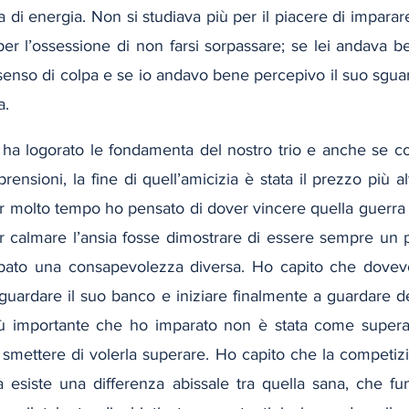
a di energia. Non si studiava più per il piacere di imparare
per l’ossessione di non farsi sorpassare; se lei andava b
enso di colpa e se io andavo bene percepivo il suo sguard
a.
a logorato le fondamenta del nostro trio e anche se co
ensioni, la fine di quell’amicizia è stata il prezzo più alt
r molto tempo ho pensato di dover vincere quella guerra f
 calmare l’ansia fosse dimostrare di essere sempre un p
pato una consapevolezza diversa. Ho capito che dovevo
 guardare il suo banco e iniziare finalmente a guardare d
iù importante che ho imparato non è stata come supera
i smettere di volerla superare. Ho capito che la competiz
 esiste una differenza abissale tra quella sana, che f