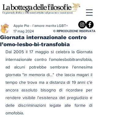
Un giornale di idee e riflessioni critiche sul presente e su noi stessi
Apple Pie - l’amore merita LGBT+
17 mag 2024
© RIPRODUZIONE RISERVATA
Giornata internazionale contro
l’omo-lesbo-bi-transfobia
Dal 2005 il 17 maggio si celebra la Giornata 
internazionale contro l'omolesbobitransfobia, 
ad alcuni potrebbe sembrare l'ennesima 
giornata "in memoria di..." che lascia magari il 
tempo che trova ma a distanza di 19 anni c'è 
ancora assoluto bisogno di ricordare per 
rendere visibile l'esistenza del pregiudizio e 
delle discriminazioni legate alle forme di 
omofobia.