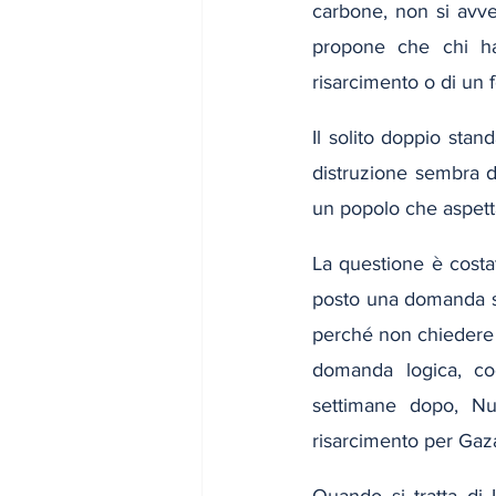
carbone, non si avve
propone che chi ha 
risarcimento o di un
Il solito doppio stand
distruzione sembra d
un popolo che aspett
La questione è costat
posto una domanda sem
perché non chiedere 
domanda logica, co
settimane dopo, Nun
risarcimento per Gaza
Quando si tratta di U