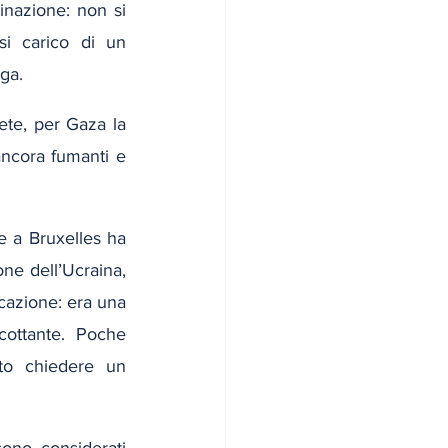
nazione: non si 
i carico di un 
ga.
ete, per Gaza la 
ncora fumanti e 
e a Bruxelles ha 
ne dell’Ucraina, 
azione: era una 
ottante. Poche 
to chiedere un 
sono considerati 