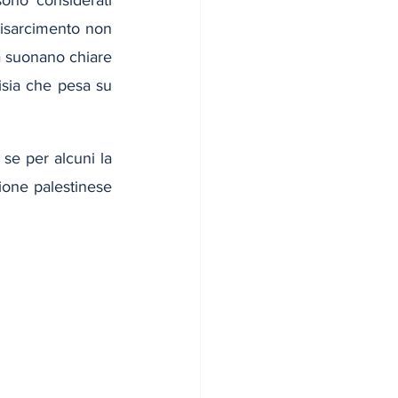
risarcimento non 
a suonano chiare 
risia che pesa su 
se per alcuni la 
zione palestinese 