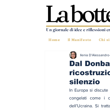
Un giornale di idee e riflessioni c
Home
Il Manifesto
Chi s
Ilenia D’Alessandro
Dal Donba
ricostruz
silenzio
In Europa si discute 
congelati come i co
dell’Ucraina. Si trat