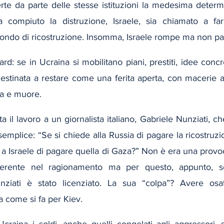
rte da parte delle stesse istituzioni la medesima determi
compiuto la distruzione, Israele, sia chiamato a fars
 fondo di ricostruzione. Insomma, Israele rompe ma non pa
ard: se in Ucraina si mobilitano piani, prestiti, idee concr
estinata a restare come una ferita aperta, con macerie a
a e muore.
a il lavoro a un giornalista italiano, Gabriele Nunziati, ch
plice: “Se si chiede alla Russia di pagare la ricostruzio
a Israele di pagare quella di Gaza?” Non è era una provoc
erente nel ragionamento ma per questo, appunto, sc
ziati è stato licenziato. La sua “colpa”? Avere osa
 come si fa per Kiev.  
craina i soldi, anche quelli congelati agli aggressori, 