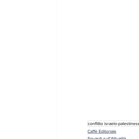
conflitto israelo-palestines
Caffè Editoriale
Sguardi sull'Attualità