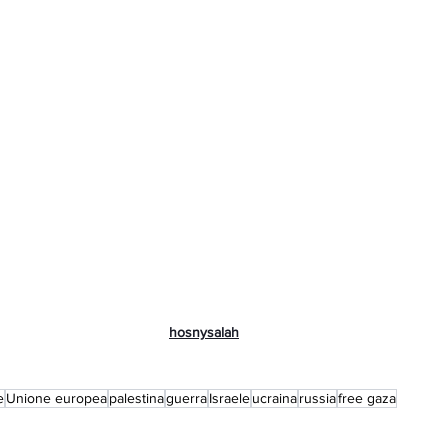
hosnysalah
e
Unione europea
palestina
guerra
Israele
ucraina
russia
free gaza