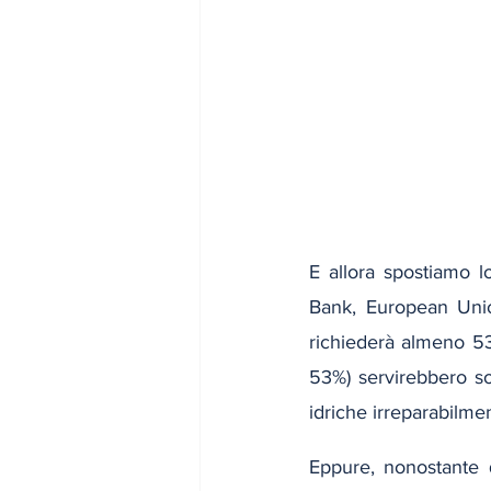
E allora spostiamo 
Bank, European Unio
richiederà almeno 53,2
53%) servirebbero solo
idriche irreparabilment
Eppure, nonostante q