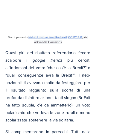
Brexit protest - 
Nelo Hotsuma from Rockwall
, 
CC BY 2.0
, via 
Wikimedia Commons
Quasi più del risultato referendario fecero 
scalpore i 
google trends
 più cercati 
all’indomani del voto: “che cos’è la Brexit?” o 
“quali conseguenze avrà la Brexit?”. I neo-
nazionalisti avevano molto da festeggiare per 
il risultato raggiunto sulla scorta di una 
profonda disinformazione, tanti slogan (Br-Exit 
ha fatto scuola, c’è da ammetterlo), un voto 
polarizzato che vedeva le zone rurali e meno 
scolarizzate sostenere la via solitaria.
Si complimentarono in parecchi. Tutti dalla 