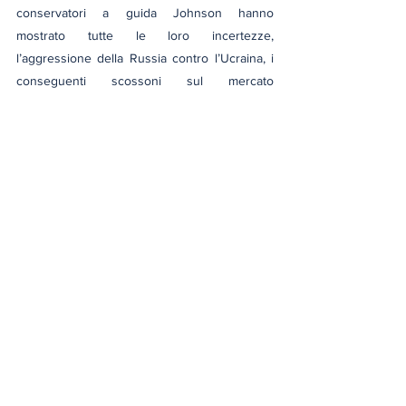
conservatori a guida Johnson hanno 
mostrato tutte le loro incertezze, 
l’aggressione della Russia contro l’Ucraina, i 
conseguenti scossoni sul mercato 
dell’energia e delle materie prime, il 7 ottobre 
con la vendetta di Israele contro il popolo 
palestinese, l’espansione in Cisgiordania e 
verso il Libano. Gli attacchi all’Iran e la 
chiusura di Hormuz. The Donald.
Il giudizio su questa separazione lo darà il 
popolo britannico. Da un lato c’è il 
risentimento che foraggia l’estrema destra. 
Dall’altro, il fronte europeista che vuole 
ricostruire la fiducia nell’UE e pianifica una 
Br-
Enter-In
 con una migliore informazione. Dieci 
anni di solitudine saranno bastati?
politica
geopolitica
Unione europea
economia
Brexit