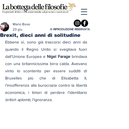
Un giornale di idee e riflessioni critiche sul presente e su noi stessi
Mario Bove
23 giu
© RIPRODUZIONE RISERVATA
Brexit, dieci anni di solitudine
Ebbene sì, sono già trascorsi dieci anni da 
quando il Regno Unito si svegliava fuori 
dall’Unione Europea e 
Nigel Farage
 brindava 
con una britannicissima birra calda. Avevano 
vinto lo scontento per essere sudditi di 
Bruxelles più che di Elisabetta II, 
l’insofferenza alla burocrazia contro la libertà 
economica, i timori di perdere l’identitario 
british aplomb
, l’ignoranza.