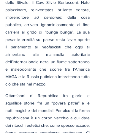
dello Stivale, il Cav. Silvio Berlusconi. Nato 
palazzinaro, reinventatosi brillante editore, 
imprenditore 
ad personam
 della cosa 
pubblica, arrivato ignominiosamente al fine 
carriera al grido di “bunga bunga”. La sua 
pesante eredità sul paese resta l’aver aperto 
il parlamento ai neofascisti che oggi si 
alimentano alla mammella autoritaria 
dell’internazionale nera, un fiume sotterraneo 
e maleodorante che scorre fra l’America 
MAGA e la Russia putiniana imbrattando tutto 
ciò che sta nel mezzo.
Ottant’anni di Repubblica fra glorie e 
squallide storie, fra un “povera patria” e le 
notti magiche dei mondiali. Per alcuni la forma 
repubblicana è un corpo vecchio a cui dare 
dei ritocchi estetici che, come spesso accade, 
fanno assumere sembianze grottesche. Ci 