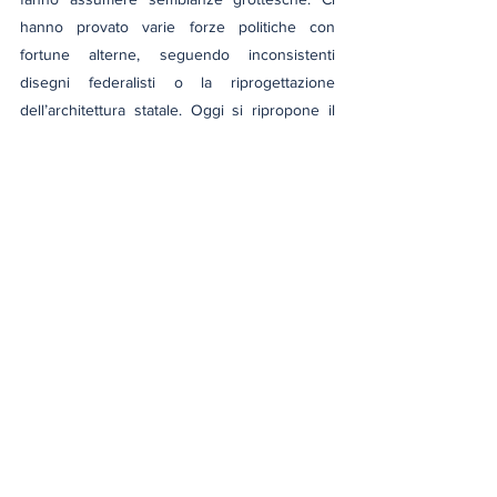
hanno provato varie forze politiche con 
fortune alterne, seguendo inconsistenti 
disegni federalisti o la riprogettazione 
dell’architettura statale. Oggi si ripropone il 
presidenzialismo in diverse salse. Dopo anni 
di partiti personali ed esautorazione del 
Parlamento, vuol tornare al vertice l’uomo 
forte. O la donna….
E allora W l’Italia Repubblicana un po’ 
ammaccata, l’Italia che non si arrende ma che 
sa prendersi in giro, l’Italia esterofila ma “guai 
a toccare la pasta”, l’Italia della tradizione e 
della modernità, quella di chi non vuole più 
schierarsi e che aspetta chi risolva i problemi 
al posto suo.
politica
storia
italia
referendum
costituzione italiana
2 giugno
festa della repubblica