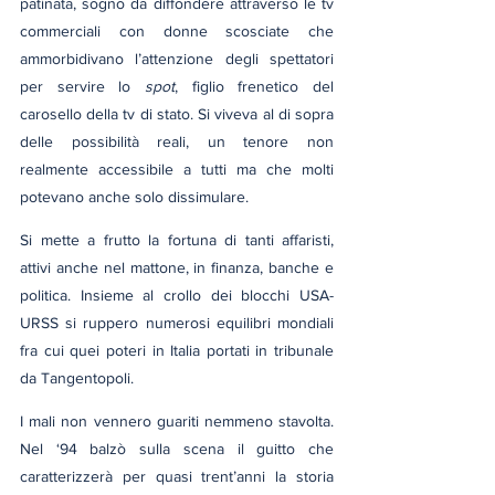
patinata, sogno da diffondere attraverso le tv 
commerciali con donne scosciate che 
ammorbidivano l’attenzione degli spettatori 
per servire lo 
spot
, figlio frenetico del 
carosello della tv di stato. Si viveva al di sopra 
delle possibilità reali, un tenore non 
realmente accessibile a tutti ma che molti 
potevano anche solo dissimulare.
Si mette a frutto la fortuna di tanti affaristi, 
attivi anche nel mattone, in finanza, banche e 
politica. Insieme al crollo dei blocchi USA-
URSS si ruppero numerosi equilibri mondiali 
fra cui quei poteri in Italia portati in tribunale 
da Tangentopoli.
I mali non vennero guariti nemmeno stavolta. 
Nel ‘94 balzò sulla scena il guitto che 
caratterizzerà per quasi trent’anni la storia 