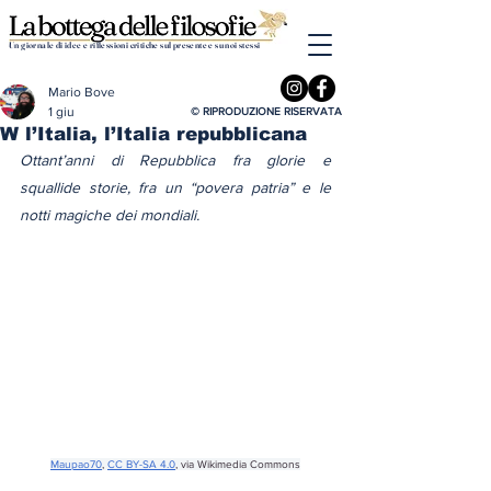
Un giornale di idee e riflessioni critiche sul presente e su noi stessi
Mario Bove
1 giu
© RIPRODUZIONE RISERVATA
W l’Italia, l’Italia repubblicana
Ottant’anni di Repubblica fra glorie e 
squallide storie, fra un “povera patria” e le 
notti magiche dei mondiali.
Maupao70
, 
CC BY-SA 4.0
, via Wikimedia Commons