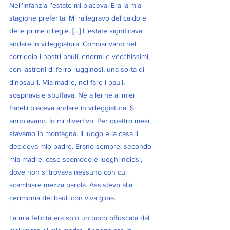
Nell’infanzia l’estate mi piaceva. Era la mia 
stagione preferita. Mi rallegravo del caldo e 
delle prime ciliegie. […] L’estate significava 
andare in villeggiatura. Comparivano nel 
corridoio i nostri bauli, enormi e vecchissimi, 
con lastroni di ferro rugginosi, una sorta di 
dinosauri. Mia madre, nel fare i bauli, 
sospirava e sbuffava. Né a lei né ai miei 
fratelli piaceva andare in villeggiatura. Si 
annoiavano. Io mi divertivo. Per quattro mesi, 
stavamo in montagna. Il luogo e la casa li 
decideva mio padre. Erano sempre, secondo 
mia madre, case scomode e luoghi noiosi, 
dove non si trovava nessuno con cui 
scambiare mezza parola. Assistevo alla 
cerimonia dei bauli con viva gioia.
La mia felicità era solo un poco offuscata dal 