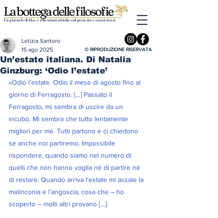
Un giornale di idee e riflessioni critiche sul presente e su noi stessi
Letizia Santoro
15 ago 2025
© RIPRODUZIONE RISERVATA
Un’estate italiana. Di Natalia
Ginzburg: ‘Odio l’estate’
«Odio l’estate. Odio il mese di agosto fino al 
giorno di Ferragosto. […] Passato il 
Ferragosto, mi sembra di uscire da un 
incubo. Mi sembra che tutto lentamente 
migliori per me. Tutti partono e ci chiedono 
se anche noi partiremo. Impossibile 
rispondere, quando siamo nel numero di 
quelli che non hanno voglia né di partire né 
di restare. Quando arriva l’estate mi assale la 
malinconia e l’angoscia, cosa che – ho 
scoperto – molti altri provano […].