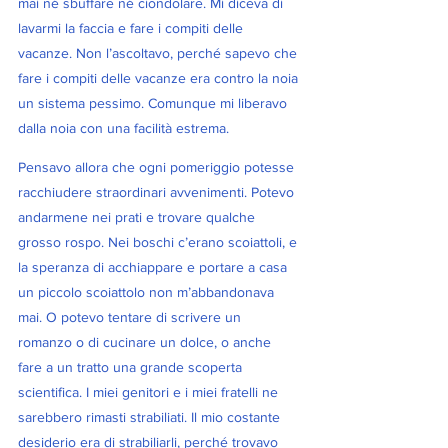
mai né sbuffare né ciondolare. Mi diceva di 
lavarmi la faccia e fare i compiti delle 
vacanze. Non l’ascoltavo, perché sapevo che 
fare i compiti delle vacanze era contro la noia 
un sistema pessimo. Comunque mi liberavo 
dalla noia con una facilità estrema.
Pensavo allora che ogni pomeriggio potesse 
racchiudere straordinari avvenimenti. Potevo 
andarmene nei prati e trovare qualche 
grosso rospo. Nei boschi c’erano scoiattoli, e 
la speranza di acchiappare e portare a casa 
un piccolo scoiattolo non m’abbandonava 
mai. O potevo tentare di scrivere un 
romanzo o di cucinare un dolce, o anche 
fare a un tratto una grande scoperta 
scientifica. I miei genitori e i miei fratelli ne 
sarebbero rimasti strabiliati. Il mio costante 
desiderio era di strabiliarli, perché trovavo 