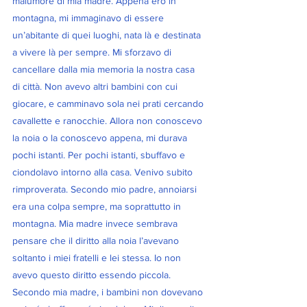
malumore di mia madre. Appena ero in 
montagna, mi immaginavo di essere 
un’abitante di quei luoghi, nata là e destinata 
a vivere là per sempre. Mi sforzavo di 
cancellare dalla mia memoria la nostra casa 
di città. Non avevo altri bambini con cui 
giocare, e camminavo sola nei prati cercando 
cavallette e ranocchie. Allora non conoscevo 
la noia o la conoscevo appena, mi durava 
pochi istanti. Per pochi istanti, sbuffavo e 
ciondolavo intorno alla casa. Venivo subito 
rimproverata. Secondo mio padre, annoiarsi 
era una colpa sempre, ma soprattutto in 
montagna. Mia madre invece sembrava 
pensare che il diritto alla noia l’avevano 
soltanto i miei fratelli e lei stessa. Io non 
avevo questo diritto essendo piccola. 
Secondo mia madre, i bambini non dovevano 