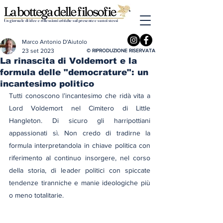
Un giornale di idee e riflessioni critiche sul presente e su noi stessi
Marco Antonio D'Aiutolo
23 set 2023
© RIPRODUZIONE RISERVATA
La rinascita di Voldemort e la
formula delle "democrature": un
incantesimo politico
Tutti conoscono l’incantesimo che ridà vita a 
Lord Voldemort nel Cimitero di Little 
Hangleton. Di sicuro gli harripottiani 
appassionati sì. Non credo di tradirne la 
formula interpretandola in chiave politica con 
riferimento al continuo insorgere, nel corso 
della storia, di leader politici con spiccate 
tendenze tiranniche e manie ideologiche più 
o meno totalitarie.