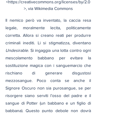
<https://creativecommons.org/licenses/by/2.0
>, via Wikimedia Commons
Il nemico però va inventato, la caccia resa 
legale, moralmente lecita, politicamente 
corretta. Allora si creano reati per produrre 
criminali inediti. Li si stigmatizza, diventano 
Undesirable
. Si ingaggia una lotta contro ogni 
mescolamento babbano per evitare la 
sostituzione magica con i sanguemarcio che 
rischiano di generare disgustosi 
mezzosangue. Poco conta se anche il 
Signore Oscuro non sia purosangue, se per 
risorgere siano serviti l’osso del padre e il 
sangue di Potter (un babbano e un figlio di 
babbana). Questo punto debole non dovrà 
mai essere confessato. Guai a chi osa farlo. 
Persino il Nome è impronunciabile, deve 
incutere timore.