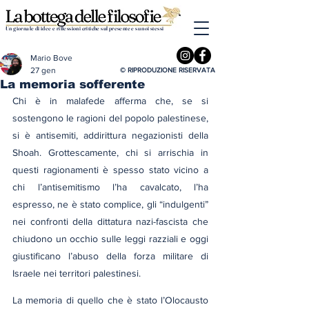
Un giornale di idee e riflessioni critiche sul presente e su noi stessi
Mario Bove
27 gen
© RIPRODUZIONE RISERVATA
La memoria sofferente
Chi è in malafede afferma che, se si 
sostengono le ragioni del popolo palestinese, 
si è antisemiti, addirittura negazionisti della 
Shoah. Grottescamente, chi si arrischia in 
questi ragionamenti è spesso stato vicino a 
chi l’antisemitismo l’ha cavalcato, l’ha 
espresso, ne è stato complice, gli “indulgenti” 
nei confronti della dittatura nazi-fascista che 
chiudono un occhio sulle leggi razziali e oggi 
giustificano l’abuso della forza militare di 
Israele nei territori palestinesi.
La memoria di quello che è stato l’Olocausto 