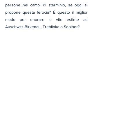
persone nei campi di sterminio, se oggi si 
propone questa ferocia? È questo il miglior 
modo per onorare le vite estinte ad 
Auschwitz-Birkenau, Treblinka o Sobibor?
The Red Shoe Of Auschwitz - 
Keith Gandy
, 
CC BY 3.0
, via Wikimedia Commons
politiche fasciste
democrature
riflessioni
storia
democrazia radicale
Giorno della Memoria