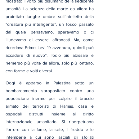
mostrato il volto più disumano della sedicente 
umanità. La scienza della morte da allora ha 
proiettato lunghe ombre sull’intelletto della 
“creatura più intelligente”, un fosco passato 
dal quale pensavamo, speravamo o ci 
illudevamo di esserci affrancati. Ma, come 
ricordava Primo Levi “è avvenuto, quindi può 
accadere di nuovo”, l’odio più abissale è 
riemerso più volte da allora, solo più lontano, 
con forme e volti diversi.
Oggi è apparso in Palestina sotto un 
bombardamento spropositato contro una 
popolazione inerme per colpire il braccio 
armato dei terroristi di Hamas, case e 
ospedali distrutti insieme al diritto 
internazionale umanitario. Si riperpetuano 
l’orrore con la fame, la sete, il freddo e le 
intemperie a cui sono lasciati gli sfollati 