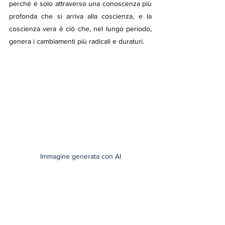
perché è solo attraverso una conoscenza più 
profonda che si arriva alla coscienza, e la 
coscienza vera è ciò che, nel lungo periodo, 
genera i cambiamenti più radicali e duraturi.
Immagine generata con AI
riflessioni
geopolitica
comunicazione
mass-media
Caffè Editoriale
Riflessioni e Dialoghi
Pensieri