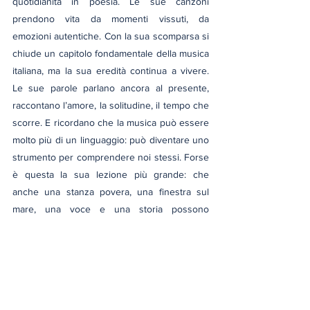
quotidianità in poesia. Le sue canzoni 
prendono vita da momenti vissuti, da 
emozioni autentiche. Con la sua scomparsa si 
chiude un capitolo fondamentale della musica 
italiana, ma la sua eredità continua a vivere. 
Le sue parole parlano ancora al presente, 
raccontano l’amore, la solitudine, il tempo che 
scorre. E ricordano che la musica può essere 
molto più di un linguaggio: può diventare uno 
strumento per comprendere noi stessi. Forse 
è questa la sua lezione più grande: che 
anche una stanza povera, una finestra sul 
mare, una voce e una storia possono 
diventare eterni, se si è capaci di ascoltarli.
Società
musica
cultura musicale
canzoni
autori italiani
costume e spettacolo
Storia e storie
Idee e Filosofie