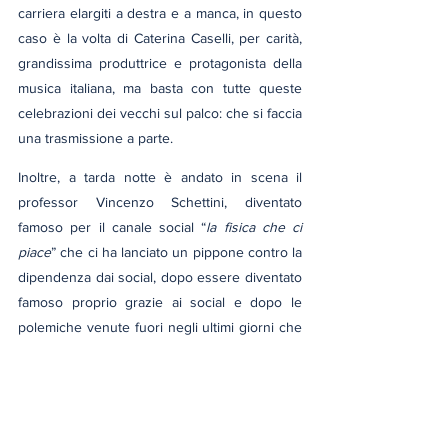
carriera elargiti a destra e a manca, in questo 
caso è la volta di Caterina Caselli, per carità, 
grandissima produttrice e protagonista della 
musica italiana, ma basta con tutte queste 
celebrazioni dei vecchi sul palco: che si faccia 
una trasmissione a parte.
Inoltre, a tarda notte è andato in scena il 
professor Vincenzo Schettini, diventato 
famoso per il canale social “
la fisica che ci 
piace
” che ci ha lanciato un pippone contro la 
dipendenza dai social, dopo essere diventato 
famoso proprio grazie ai social e dopo le 
polemiche venute fuori negli ultimi giorni che 
hanno evidenziato come il professore in 
questione abbia appunto usato i canali social 
in maniera non proprio ortodossa con i suoi 
studenti.