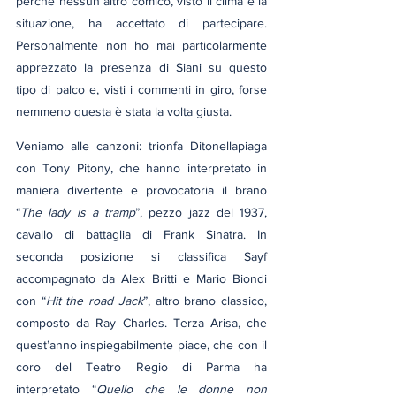
perché nessun altro comico, visto il clima e la 
situazione, ha accettato di partecipare. 
Personalmente non ho mai particolarmente 
apprezzato la presenza di Siani su questo 
tipo di palco e, visti i commenti in giro, forse 
nemmeno questa è stata la volta giusta.
Veniamo alle canzoni: trionfa Ditonellapiaga 
con Tony Pitony, che hanno interpretato in 
maniera divertente e provocatoria il brano 
“
The lady is a tramp
”, pezzo jazz del 1937, 
cavallo di battaglia di Frank Sinatra. In 
seconda posizione si classifica Sayf 
accompagnato da Alex Britti e Mario Biondi 
con “
Hit the road Jack
”, altro brano classico, 
composto da Ray Charles. Terza Arisa, che 
quest’anno inspiegabilmente piace, che con il 
coro del Teatro Regio di Parma ha 
interpretato “
Quello che le donne non 