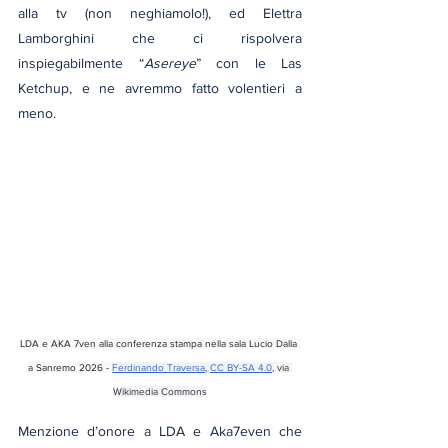
alla tv (non neghiamolo!), ed Elettra 
Lamborghini che ci rispolvera 
inspiegabilmente “
Asereye
” con le Las 
Ketchup, e ne avremmo fatto volentieri a 
meno.
LDA e AKA 7ven alla conferenza stampa nella sala Lucio Dalla 
a Sanremo 2026 - 
Ferdinando Traversa
, 
CC BY-SA 4.0
, via 
Wikimedia Commons
Menzione d’onore a LDA e Aka7even che 