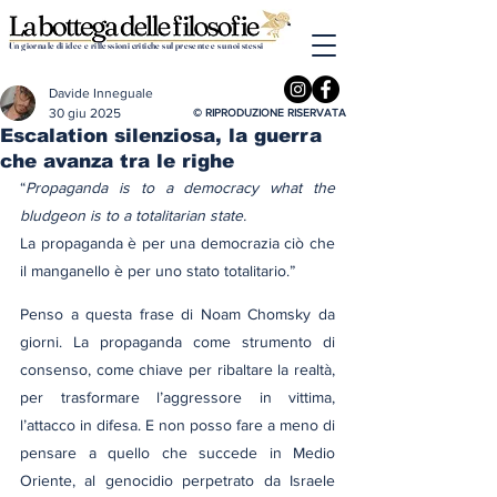
Un giornale di idee e riflessioni critiche sul presente e su noi stessi
Davide Inneguale
30 giu 2025
© RIPRODUZIONE RISERVATA
Escalation silenziosa, la guerra
che avanza tra le righe
“
Propaganda is to a democracy what the 
bludgeon is to a totalitarian state.
La propaganda è per una democrazia ciò che 
il manganello è per uno stato totalitario.”
Penso a questa frase di Noam Chomsky da 
giorni. La propaganda come strumento di 
consenso, come chiave per ribaltare la realtà, 
per trasformare l’aggressore in vittima, 
l’attacco in difesa. E non posso fare a meno di 
pensare a quello che succede in Medio 
Oriente, al genocidio perpetrato da Israele 