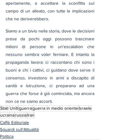
apertamente, o accettare la sconfitta sul 
campo di un alleato, con tutte le implicazioni 
che ne deriverebbero.
Siamo a un bivio nella storia, dove le decisioni 
prese da pochi oggi possono trascinare 
milioni di persone in un’escalation che 
nessuno sembra voler fermare. E intanto la 
propaganda lavora: ci raccontano chi sono i 
buoni e chi i cattivi, ci guidano dove serve il 
consenso, investono in armi a discapito di 
sanità e istruzione, ci preparano ad una 
guerra che forse è già cominciata, ma ancora 
non ce ne siamo accorti.
Stati Uniti
guerra
guerra in medio oriente
Israele
ucraina
russia
Iran
Caffè Editoriale
Sguardi sull'Attualità
Politica