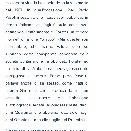
ma l'opera vide la luce solo dopo la sua morte 
nel 1971. In quell’occasione, Pier Paolo 
Pasolini osservò che i capolavori pubblicati in 
ritardo faticano ad “agire” sulle coscienze, 
definendo il differimento di Forster un “errore 
morale” oltre che “pratico”. «Ma queste son 
chiacchiere, che hanno valore solo se 
suonano come esasperata condanna della 
società puritana che ha obbligato Forster ad 
un atto di viltà (lui così meravigliosamente 
coraggioso e lucido». Forse però Pasolini 
parlava anche di se stesso, come inatti ci 
ricorda Gnerre, anche lui «abbandona in un 
cassetto le opere di ispirazione 
autobiografica legate all’omosessualità degli 
anni Quaranta, che abbiamo letto solo negli 
anni Ottanta se non alle soglie del Duemila.»
È noto che la storia non si fa con i se e con i 