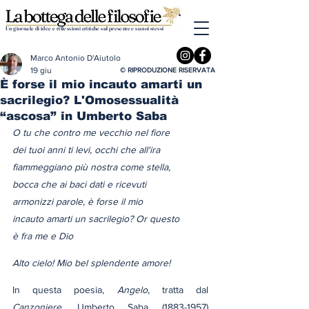
Un giornale di idee e riflessioni critiche sul presente e su noi stessi
Marco Antonio D'Aiutolo
19 giu
© RIPRODUZIONE RISERVATA
È forse il mio incauto amarti un
sacrilegio? L'Omosessualità
“ascosa” in Umberto Saba
O tu che contro me vecchio nel fiore
dei tuoi anni ti levi, occhi che all'ira
fiammeggiano più nostra come stella,
bocca che ai baci dati e ricevuti
armonizzi parole, è forse il mio
incauto amarti un sacrilegio? Or questo
è fra me e Dio
Alto cielo! Mio bel splendente amore!
In questa poesia, 
Angelo
, tratta dal 
Canzoniere
, Umberto Saba (1883-1957) 