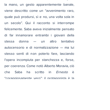
la mano, un gesto apparentemente banale, 
viene descritto come un “avvenimento raro, 
quale può prodursi, sì e no, una volta sola in 
un secolo”. Qui il racconto si interrompe 
felicemente. Saba aveva inizialmente pensato 
di far innamorare entrambi i giovani della 
stessa donna — un altro tentativo 
autocensorio e di normalizzazione — ma lui 
stesso sentì di non poterlo fare, lasciando 
l'opera incompiuta per stanchezza e, forse, 
per coerenza. Come notò Alberto Moravia, ciò 
che Saba ha scritto in 
Ernesto
 è 
“coraggiosamente vero”; il protagonista è la 
proiezione della liberazione dello stesso 
autore.
Non sappiamo se il silenzio di Saba sia stato 
viltà o prudenza, ma di certo Ernesto incarna 