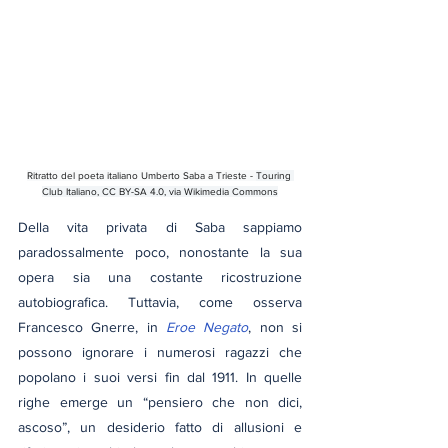
Ritratto del poeta italiano Umberto Saba a Trieste - 
Touring 
Club Italiano
, 
CC BY-SA 4.0
, via Wikimedia Commons
Della vita privata di Saba sappiamo 
paradossalmente poco, nonostante la sua 
opera sia una costante ricostruzione 
autobiografica. Tuttavia, come osserva 
Francesco Gnerre, in 
Eroe Negato
, non si 
possono ignorare i numerosi ragazzi che 
popolano i suoi versi fin dal 1911. In quelle 
righe emerge un “pensiero che non dici, 
ascoso”, un desiderio fatto di allusioni e 