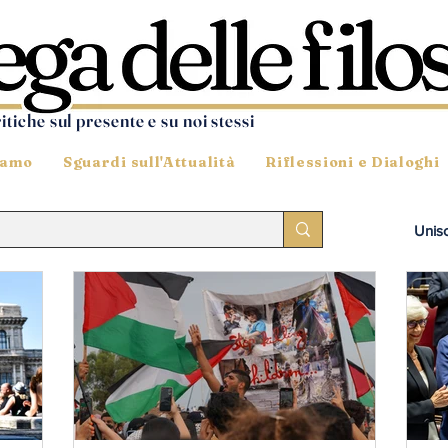
ritiche sul presente e su noi stessi
iamo
Sguardi sull'Attualità
Riflessioni e Dialoghi
Unisci