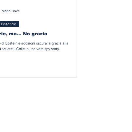
Mario Bove
 Editoriale
zie, ma… No grazia
le di Epstein e adozioni oscure la grazia alla
i scuote il Colle in una vera spy story.