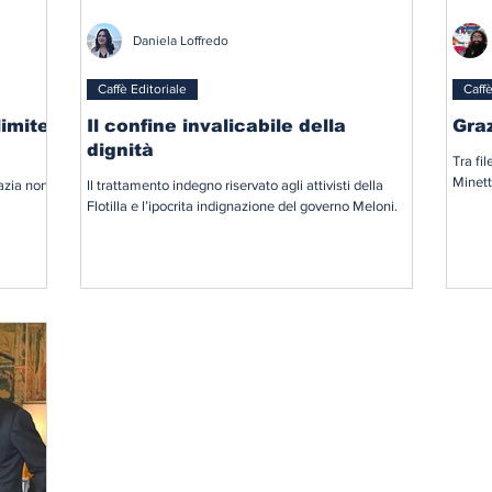
Daniela Loffredo
Caffè Editoriale
Caffè
limite
Il confine invalicabile della
Gra
dignità
Tra fi
Minett
razia non
Il trattamento indegno riservato agli attivisti della
Flotilla e l’ipocrita indignazione del governo Meloni.