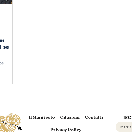
un
i se
de,
Il Manifesto
Citazioni
Contatti
ISC
Privacy Policy