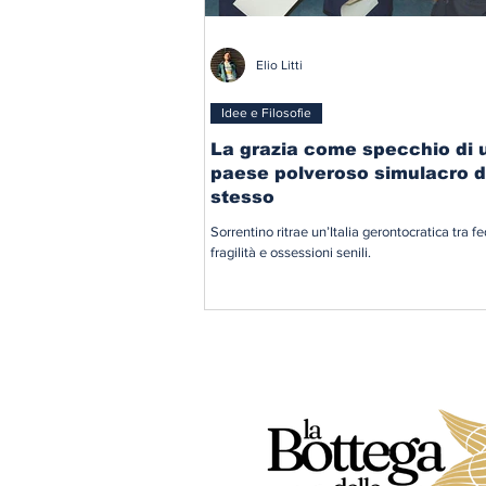
Elio Litti
Idee e Filosofie
La grazia come specchio di 
paese polveroso simulacro d
stesso
Sorrentino ritrae un’Italia gerontocratica tra fe
fragilità e ossessioni senili.