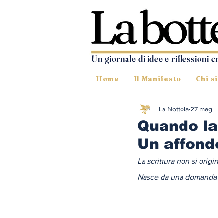
Un giornale di idee e riflessioni c
Home
Il Manifesto
Chi s
La Nottola
27 mag
Quando la 
Un affond
La scrittura non si origi
Nasce da una domanda p