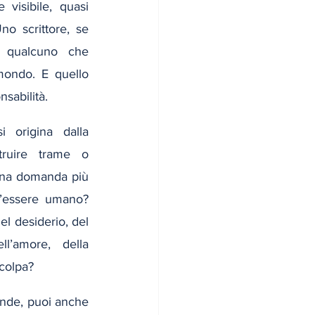
 visibile, quasi 
no scrittore, se 
 qualcuno che 
ondo. E quello 
sabilità.
 origina dalla 
truire trame o 
una domanda più 
’essere umano? 
l desiderio, del 
ll’amore, della 
 colpa?
nde, puoi anche 