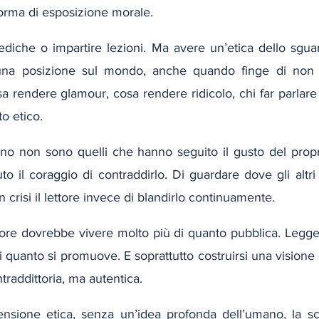
forma di esposizione morale.
rediche o impartire lezioni. Ma avere un’etica dello sgua
 una posizione sul mondo, anche quando finge di non 
a rendere glamour, cosa rendere ridicolo, chi far parlare e
to etico.
stano non sono quelli che hanno seguito il gusto del prop
o il coraggio di contraddirlo. Di guardare dove gli altri 
 crisi il lettore invece di blandirlo continuamente.
tore dovrebbe vivere molto più di quanto pubblica. Legger
i quanto si promuove. E soprattutto costruirsi una visione d
traddittoria, ma autentica.
sione etica, senza un’idea profonda dell’umano, la scrit