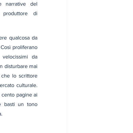
 narrative del 
roduttore di 
ere qualcosa da 
Così proliferano 
velocissimi da 
 disturbare mai 
che lo scrittore 
rcato culturale. 
 cento pagine ai 
he basti un tono 
.