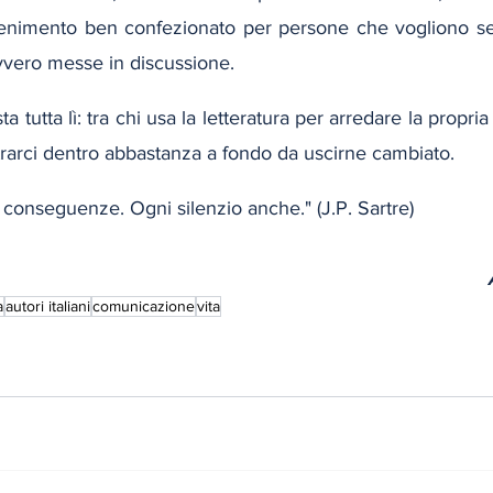
tenimento ben confezionato per persone che vogliono senti
vero messe in discussione.
ta tutta lì: tra chi usa la letteratura per arredare la propri
trarci dentro abbastanza a fondo da uscirne cambiato.
 conseguenze. Ogni silenzio anche." (J.P. Sartre)
a
autori italiani
comunicazione
vita