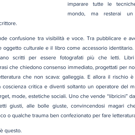
imparare tutte le tecniche
mondo, ma resterai un p
rittore.
de confusione tra visibilità e voce. Tra pubblicare e av
e oggetto culturale e il libro come accessorio identitario. 
o scritti per essere fotografati più che letti. Libri 
frasi che chiedono consenso immediato, progettati per non
etteratura che non scava: galleggia. E allora il rischio è 
coscienza critica e diventi soltanto un operatore del me
rget, mode, estetiche sociali. Uno che vende “libricini” da
ghetti giusti, alle bolle giuste, convincendosi magari c
o o qualche trauma ben confezionato per fare letteratura
 è questo.