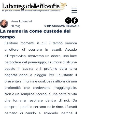
Un giornale di idee e riflessioni critiche sul presente e su noi stessi
Anna Lorenzini
18 mag
© RIPRODUZIONE RISERVATA
La memoria come custode del
tempo
Esistono momenti in cui il tempo sembra 
smettere di scorrere in avanti. Accade 
all’improvviso, attraverso un odore, una luce 
particolare del pomeriggio, il rumore di alcune 
posate in cucina o il profumo della terra 
bagnata dopo la pioggia. Per un istante il 
presente si incrina e qualcosa riaffiora da una 
profondità che credevamo irraggiungibile. 
Non è un semplice ricordo, è una parte di vita 
che torna a respirare dentro di noi. Da 
sempre, i poeti lo cercano nelle rime, i filosofi 
cercano di capirlo e spiegarlo, perché il 