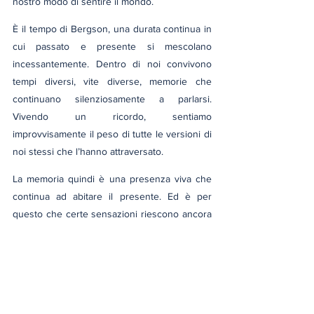
nostro modo di sentire il mondo.
È il tempo di Bergson, una durata continua in 
cui passato e presente si mescolano 
incessantemente. Dentro di noi convivono 
tempi diversi, vite diverse, memorie che 
continuano silenziosamente a parlarsi. 
Vivendo un ricordo, sentiamo 
improvvisamente il peso di tutte le versioni di 
noi stessi che l’hanno attraversato.
La memoria quindi è una presenza viva che 
continua ad abitare il presente. Ed è per 
questo che certe sensazioni riescono ancora 
a trasformarci, perché il passato, in fondo, 
non smette mai completamente di esistere.
riflessione
filosofia
memoria
tempo
Riflessioni e Dialoghi
Pensieri