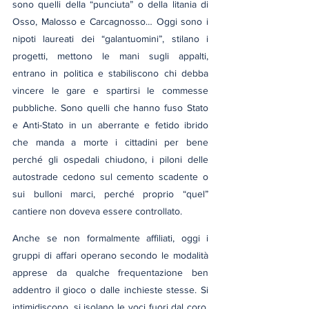
sono quelli della “punciuta” o della litania di 
Osso, Malosso e Carcagnosso… Oggi sono i 
nipoti laureati dei “galantuomini”, stilano i 
progetti, mettono le mani sugli appalti, 
entrano in politica e stabiliscono chi debba 
vincere le gare e spartirsi le commesse 
pubbliche. Sono quelli che hanno fuso Stato 
e Anti-Stato in un aberrante e fetido ibrido 
che manda a morte i cittadini per bene 
perché gli ospedali chiudono, i piloni delle 
autostrade cedono sul cemento scadente o 
sui bulloni marci, perché proprio “quel” 
cantiere non doveva essere controllato.
Anche se non formalmente affiliati, oggi i 
gruppi di affari operano secondo le modalità 
apprese da qualche frequentazione ben 
addentro il gioco o dalle inchieste stesse. Si 
intimidiscono, si isolano le voci fuori dal coro, 