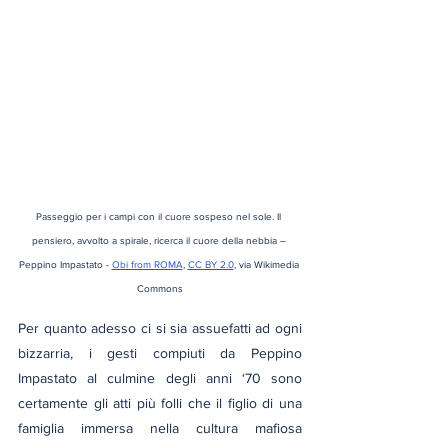
Passeggio per i campi con il cuore sospeso nel sole. Il 
pensiero, avvolto a spirale, ricerca il cuore della nebbia – 
Peppino Impastato - 
Obi from ROMA
, 
CC BY 2.0
, via Wikimedia 
Commons
Per quanto adesso ci si sia assuefatti ad ogni 
bizzarria, i gesti compiuti da Peppino 
Impastato al culmine degli anni ‘70 sono 
certamente gli atti più folli che il figlio di una 
famiglia immersa nella cultura mafiosa 