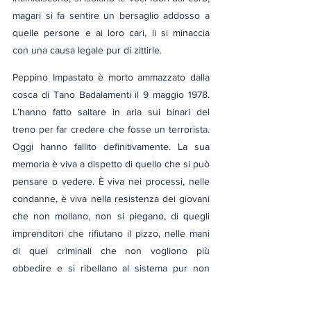
magari si fa sentire un bersaglio addosso a 
quelle persone e ai loro cari, li si minaccia 
con una causa legale pur di zittirle.
Peppino Impastato è morto ammazzato dalla 
cosca di Tano Badalamenti il 9 maggio 1978. 
L’hanno fatto saltare in aria sui binari del 
treno per far credere che fosse un terrorista. 
Oggi hanno fallito definitivamente. La sua 
memoria è viva a dispetto di quello che si può 
pensare o vedere. È viva nei processi, nelle 
condanne, è viva nella resistenza dei giovani 
che non mollano, non si piegano, di quegli 
imprenditori che rifiutano il pizzo, nelle mani 
di quei criminali che non vogliono più 
obbedire e si ribellano al sistema pur non 
avendo mai sentito parlare di quel tale 
siciliano, di Radio Aut, dei film o altro.