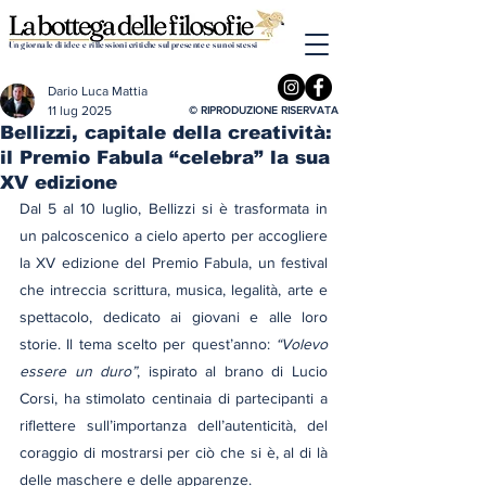
Un giornale di idee e riflessioni critiche sul presente e su noi stessi
Dario Luca Mattia
11 lug 2025
© RIPRODUZIONE RISERVATA
Bellizzi, capitale della creatività:
il Premio Fabula “celebra” la sua
XV edizione
Dal 5 al 10 luglio, Bellizzi si è trasformata in 
un palcoscenico a cielo aperto per accogliere 
la XV edizione del Premio Fabula, un festival 
che intreccia scrittura, musica, legalità, arte e 
spettacolo, dedicato ai giovani e alle loro 
storie. Il tema scelto per quest’anno: 
“Volevo 
essere un duro”
, ispirato al brano di Lucio 
Corsi, ha stimolato centinaia di partecipanti a 
riflettere sull’importanza dell’autenticità, del 
coraggio di mostrarsi per ciò che si è, al di là 
delle maschere e delle apparenze. 