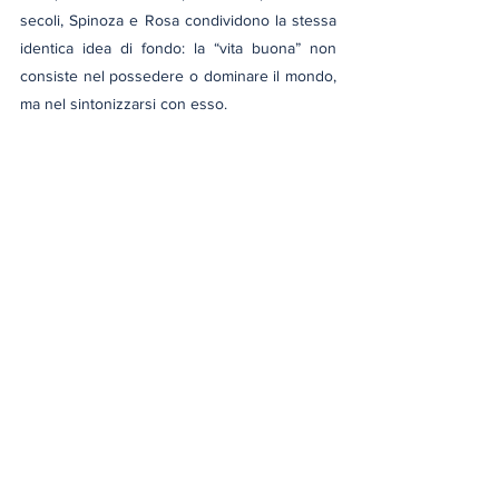
secoli, Spinoza e Rosa condividono la stessa 
identica idea di fondo: la “vita buona” non 
consiste nel possedere o dominare il mondo, 
ma nel sintonizzarsi con esso.
In conclusione, a parer mio, escludere filosofi 
come Marx e Spinoza dalle indicazioni 
Nazionali per l’insegnamento sarebbe 
davvero un “disastro culturale”, perché, come 
abbiamo visto, sono davvero attuali e hanno 
la capacità di farci fermare a riflettere sul 
procedere della società. Dunque, il mio invito 
è di fermarci a riflettere sul valore di 
indicazioni del genere e di iniziare a far 
sentire la propria voce perché non possiamo 
permetterci di restare in silenzio.
politica
politiche fasciste
riflessioni
scuola
antifascismo
Marx