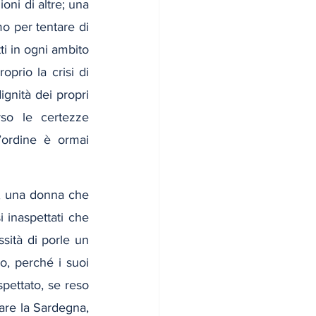
ni di altre; una 
o per tentare di 
ti in ogni ambito 
oprio la crisi di 
gnità dei propri 
so le certezze 
’ordine è ormai 
i, una donna che 
 inaspettati che 
sità di porle un 
o, perché i suoi 
spettato, se reso 
are la Sardegna, 