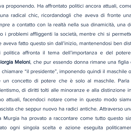
ava proponendo. Ha affrontato politici ancora attuali, com
 una radical chic, ricordandogli che aveva di fronte u
mpre a contatto con la realtà nella sua dinamicità, una 
o i problemi affliggenti la società, mentre chi si permette
e aveva fatto questo sin dall’inizio, mantenendosi ben di
i politica affronta il tema dell’importanza e del poter
iorgia Meloni
, che pur essendo donna rimane una figlia d
i chiamare “il presidente”, imponendo quindi il maschile 
 un concetto di potere che è solo al maschile. Parla 
tismo, di diritti tolti alle minoranze e alla distinzione in
no attuali, facendoci notare come in questo modo siamo
ascista che seppur nuovo ha radici antiche. Attraverso una 
a Murgia ha provato a raccontare come tutto questo sia s
to ogni singola scelta e azione eseguita politicamente