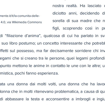
nostra realtà. Ha lasciato 
diciotto anni, decidendo d
mente.it/it/la-comunita-delle-
sorella di sua madre che n
 4.0, via Wikimedia Commons
figli, scoprendo così in p
di “filiazione d’anima”, qualcosa di cui ha parlato in sva
el suo libro postumo; un concetto interessante che potrebbe
ffetti sul possesso, ma far decisamente sorridere chi inv
 legami che si creano tra le persone, quei legami profondi
punto mettono le anime in contatto le une con le altre; un
mistica, pochi fanno esperienza.
ata una donna dai molti volti, una donna che ha lavora
onna che in molti ritenevano problematica, a causa di que
i abbassare la testa e acconsentire a imbrogli e ingiust