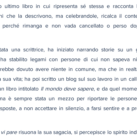
o ultimo libro in cui ripresenta sé stessa e racconta 
oni che la descrivono, ma celebrandole, ricalca il cont
al perché rimanga e non vada cancellato o perso do
ta una scrittrice, ha iniziato narrando storie su un gi
ha stabilito legami con persone di cui non sapeva ni
vrebbe dovuto avere niente in comune, ma che in realtà
a sua vita; ha poi scritto un blog sul suo lavoro in un call
 libro intitolato 
Il mondo deve sapere
, e da quel momen
na è sempre stata un mezzo per riportare le persone al
sposte, a non accettare in silenzio, a farsi sentire e a p
vi pare
 risuona la sua sagacia, si percepisce lo spirito in