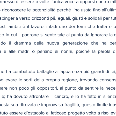
rmesso di essere a volte l’unica voce a opporsi contro milio
riconoscere le potenzialità perché l’ha usata fino all’ultim
pingerla verso orizzonti più eguali, giusti e solidali per tut
sti ambiti è il lavoro, infatti uno dei temi che tratta è pr
 in cui il padrone si sente tale al punto da ignorare la di
tando il dramma della nuova generazione che ha per
ri e alle madri o persino ai nonni, poiché la parola d
.
che ha combattuto battaglie all’apparenza più grandi di le
ollevare le sorti della propria regione, trovando consensi
re non poco gli oppositori, al punto da sentire la neces
le; ha dovuto affrontare il cancro, e lo ha fatto in silenzi
esta sua ritrovata e improvvisa fragilità, questo limite ina
uto essere d’ostacolo al faticoso progetto volto a risollev