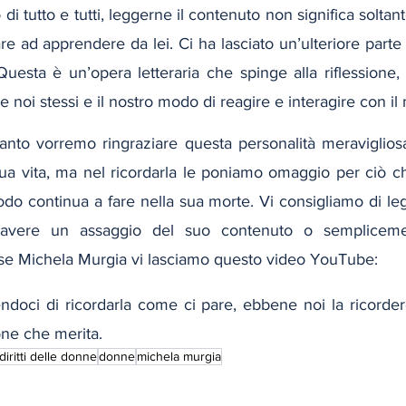
 di tutto e tutti, leggerne il contenuto non significa soltant
e ad apprendere da lei. Ci ha lasciato un’ulteriore parte di
Questa è un’opera letteraria che spinge alla riflessione,
e noi stessi e il nostro modo di reagire e interagire con i
anto vorremo ringraziare questa personalità meraviglios
 sua vita, ma nel ricordarla le poniamo omaggio per ciò ch
odo continua a fare nella sua morte. Vi consigliamo di legg
 avere un assaggio del suo contenuto o sempliceme
sse Michela Murgia vi lasciamo questo video YouTube:
cendoci di ricordarla come ci pare, ebbene noi la ricorder
one che merita.
diritti delle donne
donne
michela murgia