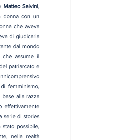
e 
Matteo Salvini
, 
na donna con un 
donna che aveva 
va di giudicarla 
stante dal mondo 
e che assume il 
el patriarcato e 
onnicomprensivo 
di femminismo, 
 base alla razza 
 effettivamente 
serie di stories 
tato possibile, 
, nella realtà 