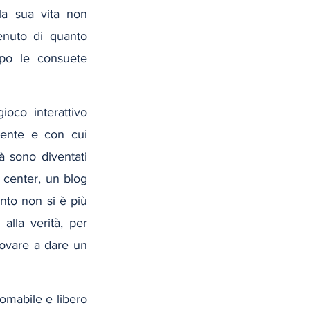
la sua vita non 
enuto di quanto 
po le consuete 
oco interattivo 
ente e con cui 
 sono diventati 
 center, un blog 
to non si è più 
la verità, per 
rovare a dare un 
domabile e libero 