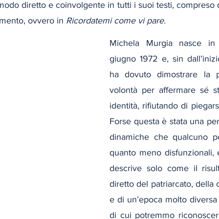
modo diretto e coinvolgente in tutti i suoi testi, compreso 
imento, ovvero in 
Ricordatemi come vi pare
.
Michela Murgia nasce in 
giugno 1972 e, sin dall’inizio
ha dovuto dimostrare la pr
volontà per affermare sé ste
identità, rifiutando di piegarsi
Forse questa è stata una perso
dinamiche che qualcuno pot
quanto meno disfunzionali, e
descrive solo come il risul
diretto del patriarcato, della 
e di un’epoca molto diversa 
di cui potremmo riconoscere 