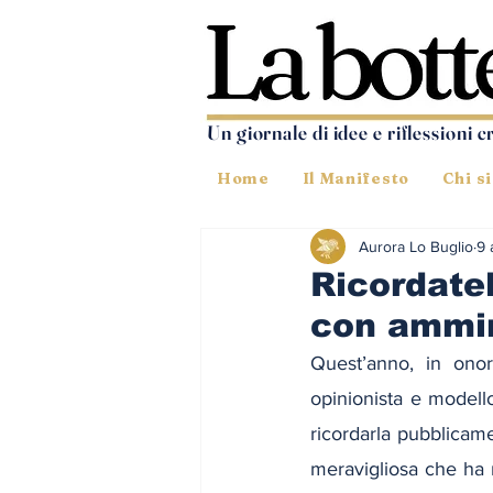
Un giornale di idee e riflessioni c
Home
Il Manifesto
Chi s
Aurora Lo Buglio
9 
Ricordate
con ammi
Quest’anno, in onor
opinionista e modello
ricordarla pubblicame
meravigliosa che ha r