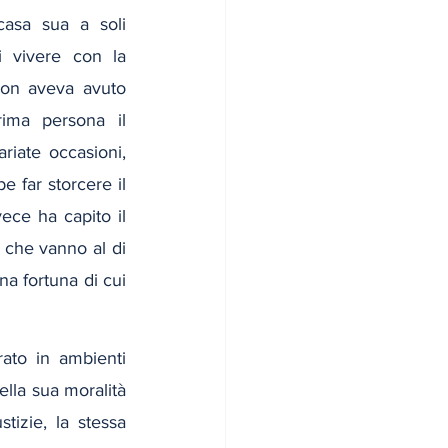
casa sua a soli 
i vivere con la 
on aveva avuto 
rima persona il 
riate occasioni, 
 far storcere il 
ece ha capito il 
 che vanno al di 
a fortuna di cui 
to in ambienti 
lla sua moralità 
izie, la stessa 