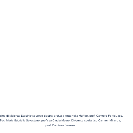
alma di Maiorca. Da sinistra verso destra: prof.ssa Antonella Maffeo, prof. Carmelo Forrisi, ass. 
Tec. Maria Gabriella Savastano, prof.ssa Cinzia Mauro, Dirigente scolastico Carmen Miranda, 
prof. Damiano Senese.