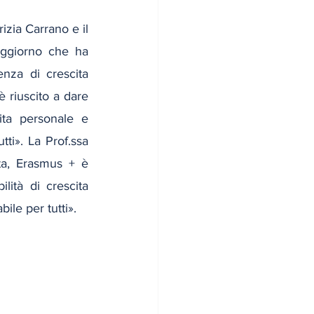
zia Carrano e il 
oggiorno che ha 
nza di crescita 
 riuscito a dare 
ta personale e 
ti». La Prof.ssa 
a, Erasmus + è 
ità di crescita 
ile per tutti». 