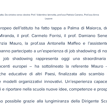
lta. Da sinistra verso destra: Prof. Valentino Iannotta, prof.ssa Patrizia Carrano, Prof.ssa Anna 
Lepore
uropeo dell’istituto ha fatto tappa a Palma di Maiorca, d
iranda, il prof. Carmelo Forrisi, il prof. Damiano Senes
nzia Mauro, la prof.ssa Antonella Maffeo e l’assistent
hanno partecipato a un’esperienza di job shadowing di nov
 «Il job shadowing rappresenta oggi una straordinaria 
centi europei – ha sottolineato la referente Mauro -
che educative di altri Paesi, finalizzata allo scambio 
e modelli organizzativi innovativi. Un’esperienza capace
li e riportare nella scuola nuove idee, competenze e prosp
so possibile grazie alla lungimiranza della Dirigente Sco