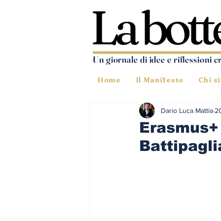
Un giornale di idee e riflessioni c
Home
Il Manifesto
Chi s
Dario Luca Mattia
2
Erasmus+ 
Battipagli