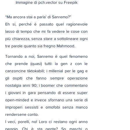
Immagine di pch.vector su Freepik
“Ma ancora stai a parla’ di Sanremo?”
Eh si, perché è passato quel ragionevole 
lasso di tempo che mi fa vedere le cose con 
più chiarezza, senza stare a sottolineare ogni 
tre parole quanto sia fregno Mahmood.
Tornando a noi, Sanremo è quel fenomeno 
che prende (quasi) tutti: la gen z con le 
canzoncine tiktokabili; i millenial per le gag e 
gli ospiti che fanno sempre operazione 
nostalgia anni 90; i boomer che commentano 
i giovani in gara pensando di essere super 
open-minded e invece sfornano una serie di 
improperi sessisti e omofobi senza manco 
rendersene conto.
I veci, porelli, no! Loro ci restano ogni anno 
peggio. Chi è sta gente? So maschi o 