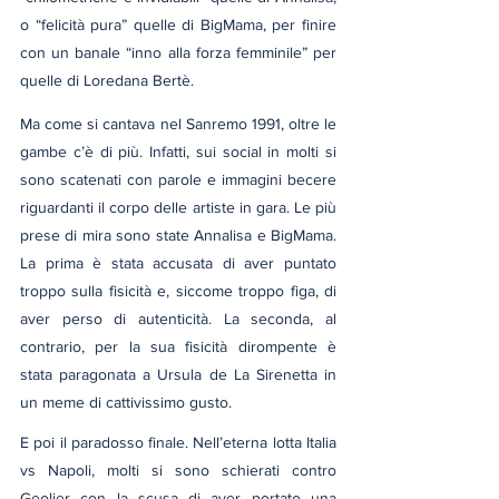
o “felicità pura” quelle di BigMama, per finire 
con un banale “inno alla forza femminile” per 
quelle di Loredana Bertè.
Ma come si cantava nel Sanremo 1991, oltre le 
gambe c’è di più. Infatti, sui social in molti si 
sono scatenati con parole e immagini becere 
riguardanti il corpo delle artiste in gara. Le più 
prese di mira sono state Annalisa e BigMama. 
La prima è stata accusata di aver puntato 
troppo sulla fisicità e, siccome troppo figa, di 
aver perso di autenticità. La seconda, al 
contrario, per la sua fisicità dirompente è 
stata paragonata a Ursula de La Sirenetta in 
un meme di cattivissimo gusto.
E poi il paradosso finale. Nell’eterna lotta Italia 
vs Napoli, molti si sono schierati contro 
Geolier con la scusa di aver portato una 