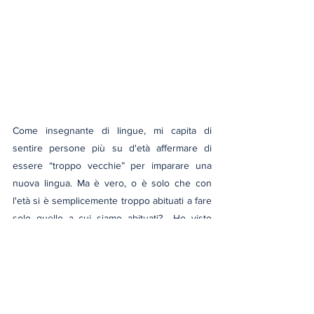
Come insegnante di lingue, mi capita di 
sentire persone più su d'età affermare di 
essere “troppo vecchie” per imparare una 
nuova lingua. Ma è vero, o è solo che con 
l'età si è semplicemente troppo abituati a fare 
solo quello a cui siamo abituati?  Ho visto 
persone imparare a fare tantissime cose 
diverse a tutte le età… basta fare pratica. E 
più veloce è il processo di riallineamento 
delle sinapsi, più velocemente si impara 
qualcosa di nuovo. Mantenere una mente 