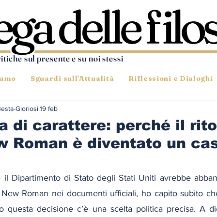
ritiche sul presente e su noi stessi
iamo
Sguardi sull'Attualità
Riflessioni e Dialoghi
Besta-Gloriosi
19 feb
 di carattere: perché il rit
 Roman è diventato un ca
l Dipartimento di Stato degli Stati Uniti avrebbe abband
 New Roman nei documenti ufficiali, ho capito subito che 
tro questa decisione c’è una scelta politica precisa. A d