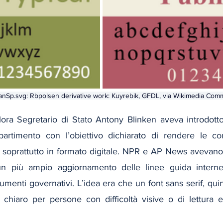
Sp.svg: Rbpolsen derivative work: Kuyrebik
, 
GFDL
, via Wikimedia Co
allora Segretario di Stato Antony Blinken aveva introdotto
ipartimento con l’obiettivo dichiarato di rendere le co
li, soprattutto in formato digitale. NPR e AP News avevano
 un più ampio aggiornamento delle linee guida interne 
cumenti governativi. L’idea era che un font sans serif, quin
 chiaro per persone con difficoltà visive o di lettura e