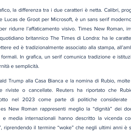
fico, la differenza tra i due caratteri è netta. Calibri, pr
e Lucas de Groot per Microsoft, è un sans serif moderno,
e per ridurre l’affaticamento visivo. Times New Roman, in
quotidiano britannico The Times di Londra: ha le caratter
lettere ed è tradizionalmente associato alla stampa, all’a
formali. In grafica, un serif comunica tradizione e istituzi
ità e semplicità.
ald Trump alla Casa Bianca e la nomina di Rubio, molte i
e riviste o cancellate. Reuters ha riportato che Rubio
otto nel 2023 come parte di politiche considerate 
es New Roman rappresenti meglio la “dignità” dei docum
 e media internazionali hanno descritto la vicenda co
, riprendendo il termine “woke” che negli ultimi anni è sta