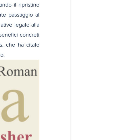
o il ripristino 
e passaggio al 
tive legate alla 
enefici concreti 
s, che ha citato 
o.