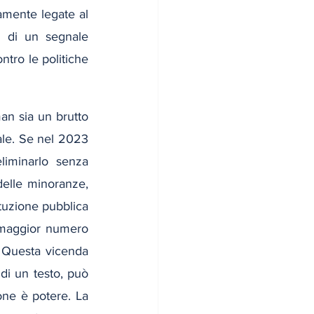
amente legate al 
 di un segnale 
tro le politiche 
n sia un brutto 
le. Se nel 2023 
eliminarlo senza 
delle minoranze, 
tuzione pubblica 
 maggior numero 
 Questa vicenda 
i un testo, può 
ne è potere. La 