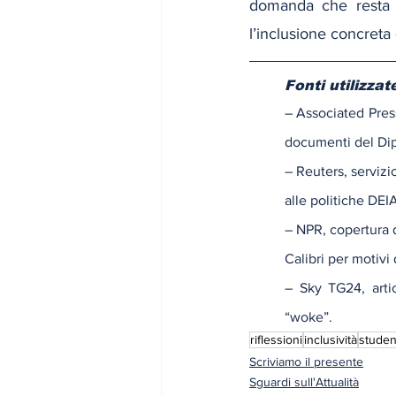
domanda che resta ap
l’inclusione concreta
Fonti utilizzat
– Associated Press
documenti del Dip
– Reuters, servizi
alle politiche DEI
– NPR, copertura 
Calibri per motivi 
– Sky TG24, artico
“woke”.
riflessioni
inclusività
studen
Scriviamo il presente
Sguardi sull'Attualità