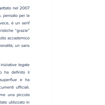
ogettato nel 2007 
 pensato per la 
vece, è un serif 
istiche “grazie” 
mbito accademico 
onalità, un sans 
niziative legate 
 ha definito il 
superflue e ha 
enti ufficiali. 
me una piccola 
to utilizzato in 