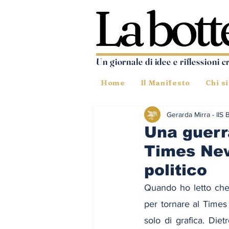
Un giornale di idee e riflessioni c
Home
Il Manifesto
Chi s
Gerarda Mirra - IIS 
Una guerra
Times New
politico
Quando ho letto che i
per tornare al Times
solo di grafica. Die