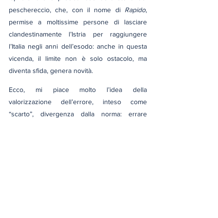
peschereccio, che, con il nome di 
Rapido
, 
permise a moltissime persone di lasciare 
clandestinamente l’Istria per raggiungere 
l’Italia negli anni dell’esodo: anche in questa 
vicenda, il limite non è solo ostacolo, ma 
diventa sfida, genera novità.
Ecco, mi piace molto l’idea della 
valorizzazione dell’errore, inteso come 
“scarto”, divergenza dalla norma: errare 
significa procedere al di fuori degli itinerari 
prestabiliti e l’errore può, per questo, 
produrre bellezza o ricchezza.
Accogliere le persone, allora, per come sono, 
senza la necessità di etichettarle secondo 
parametri neuropsichiatri, salvo che quando 
sia strettamente necessario, non sarebbe 