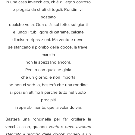
in una casa invecchiata, ch’è di legno corroso
e piegato da strati di tegoli. Rondini vi 
sostano
qualche volta. Qua e là, sul tetto, sui giunti
e lungo i tubi, gore di catrame, calcine
di misere riparazioni. Ma vento e neve,
se stancano il piombo delle docce, la trave 
marcita
non la spezzano ancora.
Penso con qualche gioia
che un giorno, e non importa
se non ci sarò io, basterà che una rondine
si posi un attimo lì perché tutto nel vuoto 
precipiti
irreparabilmente, quella volando via.
Basterà una rondinella per far crollare la 
vecchia casa, quando 
vento e neve avranno 
stancato il piombo delle docce
: ovvero, a un 