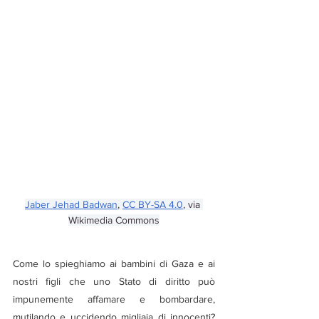
Jaber Jehad Badwan
, 
CC BY-SA 4.0
, via 
Wikimedia Commons
Come lo spieghiamo ai bambini di Gaza e ai 
nostri figli che uno Stato di diritto può 
impunemente affamare e bombardare, 
mutilando e uccidendo migliaia di innocenti? 