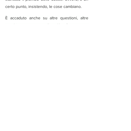
certo punto, insistendo, le cose cambiano.
È accaduto anche su altre questioni, altre 
vecchie case sono crollate: libertà per tutti e 
uguaglianza tra gli uomini sono state 
addirittura impensabili fino all’epoca delle 
Rivoluzioni settecentesche, ma pensiamo 
anche, in tempi più recenti, all’evoluzione 
della condizione femminile, del diritto di 
famiglia, della morale sessuale…
Dobbiamo continuare a manifestare il nostro 
dissenso, a essere 
vento e neve
 che 
fiacchino anche questa vecchia casa: un 
giorno, forse, 
e non importa se non ci 
saremo
, gli uomini riusciranno a convivere 
pacificamente, popoli fratelli, su questa terra, 
senza più affamare, assetare, mutilare o 