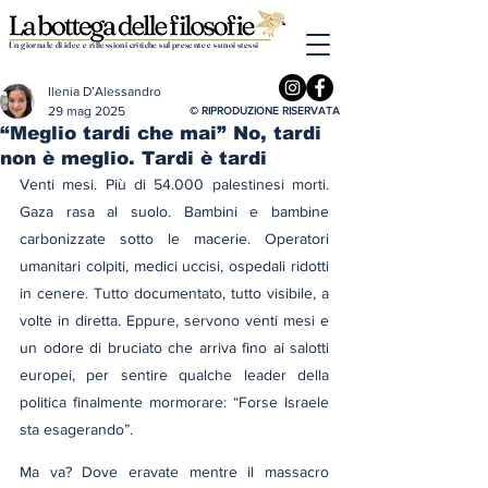
Un giornale di idee e riflessioni critiche sul presente e su noi stessi
Ilenia D’Alessandro
29 mag 2025
© RIPRODUZIONE RISERVATA
“Meglio tardi che mai” No, tardi
non è meglio. Tardi è tardi
Venti mesi. Più di 54.000 palestinesi morti. 
Gaza rasa al suolo. Bambini e bambine 
carbonizzate sotto le macerie. Operatori 
umanitari colpiti, medici uccisi, ospedali ridotti 
in cenere. Tutto documentato, tutto visibile, a 
volte in diretta. Eppure, servono venti mesi e 
un odore di bruciato che arriva fino ai salotti 
europei, per sentire qualche leader della 
politica finalmente mormorare: “Forse Israele 
sta esagerando”.
Ma va? Dove eravate mentre il massacro 