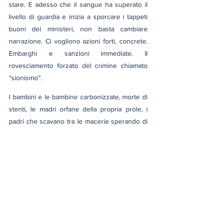
stare. E adesso che il sangue ha superato il 
livello di guardia e inizia a sporcare i tappeti 
buoni dei ministeri, non basta cambiare 
narrazione. Ci vogliono azioni forti, concrete. 
Embarghi e sanzioni immediate. Il 
rovesciamento forzato del crimine chiamato 
“sionismo”.
I bambini e le bambine carbonizzate, morte di 
stenti, le madri orfane della propria prole, i 
padri che scavano tra le macerie sperando di 
vedere una manina che ancora si muove, non 
dimenticano il vostro imperdonabile silenzio 
appena interrotto.
Qualcuno direbbe: “meglio tardi che mai” ma 
in un film di Sorrentino si continua così: “No, 
tardi non è meglio. Tardi è tardi”.
conflitto israelo-palestinese
palestina