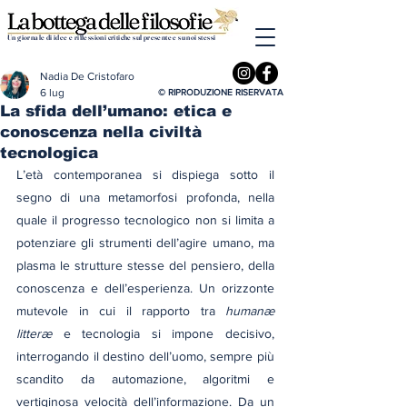
Un giornale di idee e riflessioni critiche sul presente e su noi stessi
Nadia De Cristofaro
6 lug
© RIPRODUZIONE RISERVATA
La sfida dell’umano: etica e
conoscenza nella civiltà
tecnologica
L’età contemporanea si dispiega sotto il 
segno di una metamorfosi profonda, nella 
quale il progresso tecnologico non si limita a 
potenziare gli strumenti dell’agire umano, ma 
plasma le strutture stesse del pensiero, della 
conoscenza e dell’esperienza. Un orizzonte 
mutevole in cui il rapporto tra 
humanæ 
litteræ
 e tecnologia si impone decisivo, 
interrogando il destino dell’uomo, sempre più 
scandito da automazione, algoritmi e 
vertiginosa velocità dell’informazione. Da un 