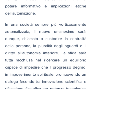
potere informativo e implicazioni etiche 
dell’automazione.
In una società sempre più vorticosamente 
automatizzata, il nuovo umanesimo sarà, 
dunque, chiamato a custodire la centralità 
della persona, la pluralità degli sguardi e il 
diritto all’autonomia interiore. La sfida sarà 
tutta racchiusa nel ricercare un equilibrio 
capace di impedire che il progresso degradi 
in impoverimento spirituale, promuovendo un 
dialogo fecondo tra innovazione scientifica e 
riflessione filosofica, tra potenza tecnologica 
e responsabilità etica, affinché lo sviluppo del 
digitale non dissolva l’essenza dell’umano, ma 
ne custodisca dignità, libertà e irriducibile 
complessità. Soltanto una civiltà capace di 
coniugare sapere tecnico e profondità 