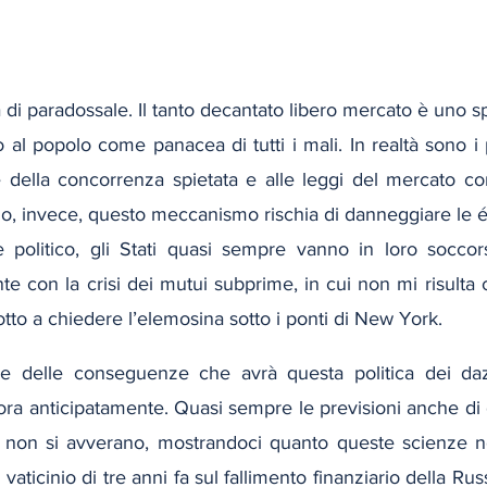
a di paradossale. Il tanto decantato libero mercato è uno sp
o al popolo come panacea di tutti i mali. In realtà sono i p
le della concorrenza spietata e alle leggi del mercato co
o, invece, questo meccanismo rischia di danneggiare le é
re politico, gli Stati quasi sempre vanno in loro socco
e con la crisi dei mutui subprime, in cui non mi risulta 
dotto a chiedere l’elemosina sotto i ponti di New York.
re delle conseguenze che avrà questa politica dei dazi
a anticipatamente. Quasi sempre le previsioni anche di g
non si avverano, mostrandoci quanto queste scienze non
 vaticinio di tre anni fa sul fallimento finanziario della Rus