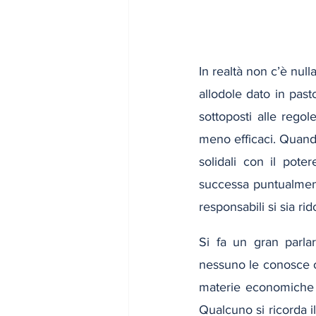
In realtà non c’è null
allodole dato in past
sottoposti alle rego
meno efficaci. Quand
solidali con il pote
successa puntualment
responsabili si sia ri
Si fa un gran parla
nessuno le conosce or
materie economiche 
Qualcuno si ricorda il