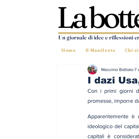
Un giornale di idee e riflessioni c
Home
Il Manifesto
Chi s
Massimo Battiato
7 
I dazi Usa
Con i primi giorni 
promesse, imporre dazi
Apparentemente è u
ideologico del capital
capitali è consider